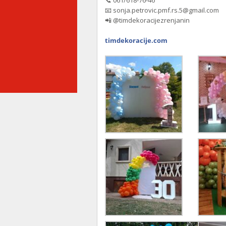
📞 061/618-76-46
📧 sonja.petrovic.pmf.rs.5@gmail.com
📲 @timdekoracijezrenjanin
timdekoracije.com