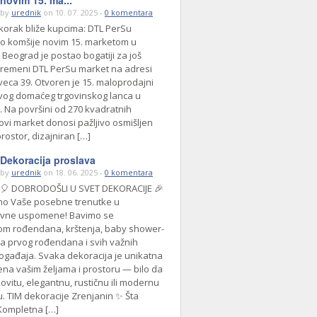
novim 15. ma...
by
urednik
on 10. 07. 2025 -
0 komentara
 korak bliže kupcima: DTL PerSu
 komšije novim 15. marketom u
Beograd je postao bogatiji za još
remeni DTL PerSu market na adresi
veca 39. Otvoren je 15. maloprodajni
vog domaćeg trgovinskog lanca u
. Na površini od 270 kvadratnih
ovi market donosi pažljivo osmišljen
rostor, dizajniran […]
Dekoracija proslava
by
urednik
on 18. 06. 2025 -
0 komentara
🎈 DOBRODOŠLI U SVET DEKORACIJE 🎉
mo Vaše posebne trenutke u
vne uspomene! Bavimo se
om rođendana, krštenja, baby shower-
va prvog rođendana i svih važnih
događaja. Svaka dekoracija je unikatna
đena vašim željama i prostoru — bilo da
kovitu, elegantnu, rustičnu ili modernu
. TIM dekoracije Zrenjanin ✨ Šta
Kompletna […]