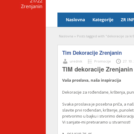
Naslovna
Kategorije
ZR IN
Naslovna
»
Posts tagged with "dekoracije za kr
Tim Dekoracije Zrenjanin
urednik
Promocije
27. 10.
TIM dekoracije Zrenjanin
Vaša proslava, naša inspiracija
Dekoracije za rođendane, krštenja, pun
Svaka proslava je posebna priča, a naš 
slavite prvi rođendan, krštenje, punolet
pretvorimo u bajku i stvorimo dekoraciju
Vi sanjate-mi pretvaramo u stvarnost!