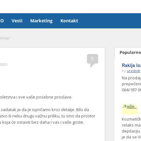
FO
Vesti
Marketing
Kontakt
štenje"
Popularno
0
 2025
Rakija lo
by
urednik
Na prodaju
prepečeni
064/187-0
oletstva i sve vaše posebne proslave.
zadatak je da je ispričamo kroz detalje. Bilo da
stvo ili neku drugu važnu priliku, tu smo da prostor
Kozmetičk
 koja će ostaviti bez daha i vas i vaše goste.
relaks mas
depilaciju
je da se V