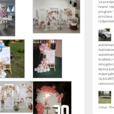
za pravlje
hrane. Ukr
program. S
proslava. 
rodjendan
autolimar
Autolakir
autolimar
kvalitetu
mnogobrojn
tipova put
materijal
GLASURIT) 
retrovizor
Cena: 10 