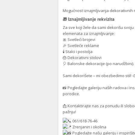
Mogućnost iznajmljivanja dekorativnih r
🎁 Iznajmljivanje rekvizita
Za sve koji žele da sami dekorišu svoju
elemenata za iznajmljivanje:
🎀 Svetleći brojevi
🎉 Svetleće reklame
🕯️ Stalci i postolja
🎂 Dekorativni stolovi
🎈 Balonske dekoracije (po narudžbini).
Sami dekorišete – mi obezbedimo stil! 
📸 Pogledajte galeriju naših radova i in
porodice.
📩 Kontaktirajte nas za ponudu ili slob
pažnju!
061/618-76-46
Zrenjanin i okolina
Pogledajte našu galeriju i inspirišit