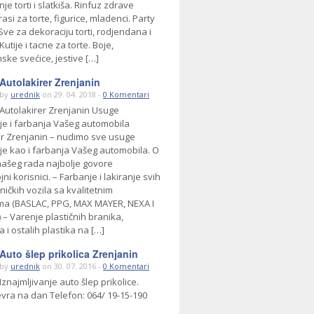
nje torti i slatkiša. Rinfuz zdrave
asi za torte, figurice, mladenci. Party
ve za dekoraciju torti, rodjendana i
Kutije i tacne za torte. Boje,
ske svećice, jestive […]
Autolakirer Zrenjanin
by
urednik
on 29. 04. 2018 -
0 Komentari
Autolakirer Zrenjanin Usuge
ije i farbanja Vašeg automobila
er Zrenjanin – nudimo sve usuge
ije kao i farbanja Vašeg automobila. O
 našeg rada najbolje govore
i korisnici. – Farbanje i lakiranje svih
ničkih vozila sa kvalitetnim
ima (BASLAC, PPG, MAX MAYER, NEXA I
– Varenje plastičnih branika,
a i ostalih plastika na […]
Auto šlep prikolica Zrenjanin
by
urednik
on 30. 07. 2016 -
0 Komentari
Iznajmljivanje auto šlep prikolice.
evra na dan Telefon: 064/ 19-15-190