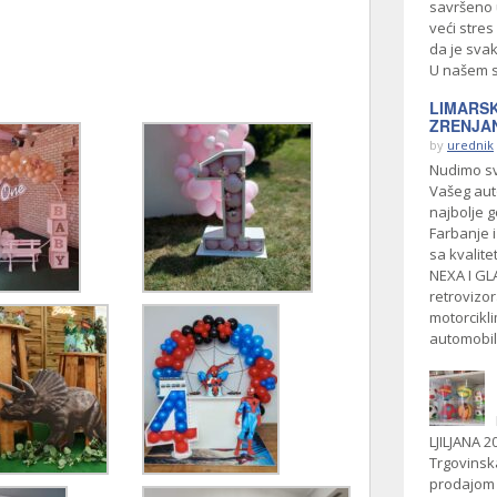
savršeno 
veći stres
da je sva
U našem s
LIMARSK
ZRENJA
by
urednik
Nudimo sv
Vašeg aut
najbolje g
Farbanje i
sa kvalit
NEXA I GLA
retrovizor
motorcikl
automobila
LJILJANA 
Trgovinska
prodajom 