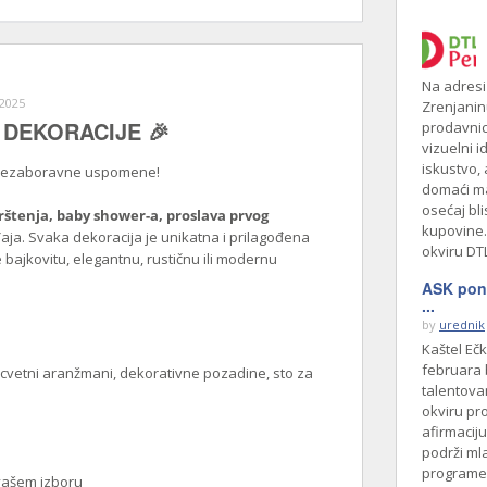
Na adresi
 2025
Zrenjanin
 DEKORACIJE 🎉
prodavnic
vizuelni i
iskustvo, 
 nezaboravne uspomene!
domaći ma
osećaj bli
štenja, baby shower-a, proslava prvog
kupovine.
đaja. Svaka dekoracija je unikatna i prilagođena
okviru DT
e bajkovitu, elegantnu, rustičnu ili modernu
ASK pono
...
by
urednik
Kaštel Ečk
februara 
 cvetni aranžmani, dekorativne pozadine, sto za
talentova
okviru pro
afirmaciju
podrži ml
programe 
 vašem izboru