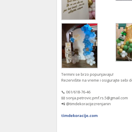
Termini se brzo popunjavaju!
Rezervišite na vreme i osigurajte sebi d
📞 061/618-76-46
📧 sonja.petrovic.pmf.rs.5@gmail.com
📲 @timdekoracijezrenjanin
timdekoracije.com