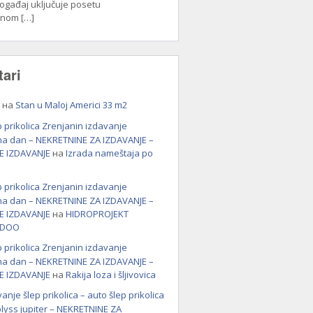
Događaj uključuje posetu
lnom […]
ari
на
Stan u Maloj Americi 33 m2
p prikolica Zrenjanin izdavanje
 na dan – NEKRETNINE ZA IZDAVANJE –
E IZDAVANJE
на
Izrada nameštaja po
p prikolica Zrenjanin izdavanje
 na dan – NEKRETNINE ZA IZDAVANJE –
E IZDAVANJE
на
HIDROPROJEKT
 DOO
p prikolica Zrenjanin izdavanje
 na dan – NEKRETNINE ZA IZDAVANJE –
E IZDAVANJE
на
Rakija loza i šljivovica
vanje šlep prikolica – auto šlep prikolica
blyss jupiter – NEKRETNINE ZA