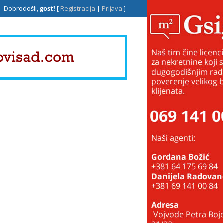
Dobrodošli,
gost!
[
Registracija
|
Prijava
]