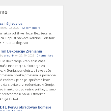
rno
za i šljivovica
on 02. 02. 2020 -
12 komentara
 rakija od šljive i loze. Bez šećera,
ca. Popust na veće količine. Telefon:
6-71 Cena: dogovor
Tim Dekoracije Zrenjanin
by
urednik
on 27. 10. 2025 -
0 komentara
TIM dekoracije Zrenjanin Vaša
 naša inspiracija Dekoracije za
, krštenja, punoletstva i sve vaše
roslave. Svaka proslava je posebna
aš zadatak je da je ispričamo kroz
ilo da slavite prvi rođendan, krštenje,
o ili neku drugu važnu priliku, tu smo
r pretvorimo u bajku i stvorimo
 koja će […]
DTL PerSu obradovao komšije