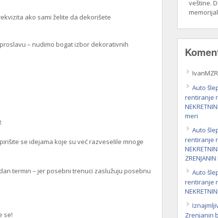
veštine. 
memorija
ekvizita ako sami želite da dekorišete
 proslavu – nudimo bogat izbor dekorativnih
Koment
IvanMZR
Auto šle
rentiranje
NEKRETNIN
meri

Auto šle
rentiranje
spirišite se idejama koje su već razveselile mnoge
NEKRETNIN
ZRENJANIN
odan termin – jer posebni trenuci zaslužuju posebnu
Auto šle
rentiranje
NEKRETNIN
Iznajmlji
e se!
Zrenjanin 