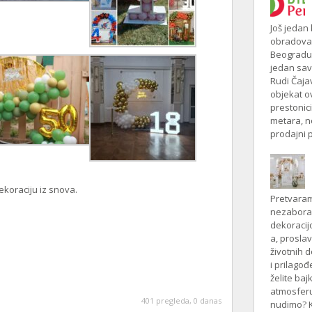
Još jedan
obradovao
Beogradu 
jedan sav
Rudi Čaja
objekat o
prestonici
metara, n
prodajni p
ekoraciju iz snova.
Pretvara
nezabora
dekoracij
a, prosla
životnih 
i prilago
želite baj
atmosferu
401 pregleda, 0 danas
nudimo? 