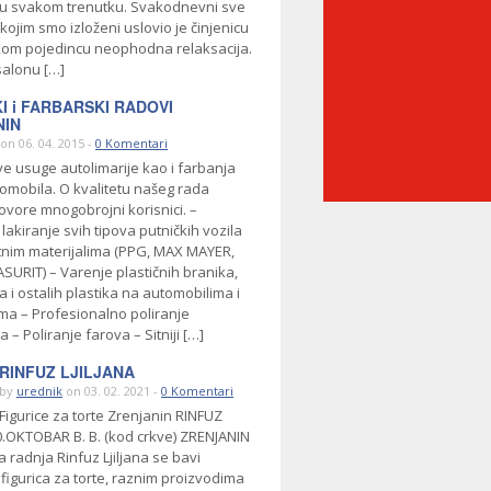
u svakom trenutku. Svakodnevni sve
 kojim smo izloženi uslovio je činjenicu
kom pojedincu neophodna relaksacija.
alonu […]
I i FARBARSKI RADOVI
NIN
on 06. 04. 2015 -
0 Komentari
e usuge autolimarije kao i farbanja
omobila. O kvalitetu našeg rada
ovore mnogobrojni korisnici. –
 lakiranje svih tipova putničkih vozila
etnim materijalima (PPG, MAX MAYER,
SURIT) – Varenje plastičnih branika,
a i ostalih plastika na automobilima i
ima – Profesionalno poliranje
 – Poliranje farova – Sitniji […]
RINFUZ LJILJANA
by
urednik
on 03. 02. 2021 -
0 Komentari
Figurice za torte Zrenjanin RINFUZ
20.OKTOBAR B. B. (kod crkve) ZRENJANIN
 radnja Rinfuz Ljiljana se bavi
figurica za torte, raznim proizvodima