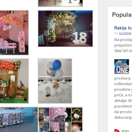
Popula
Rakija lo
by
urednik
Na prodaju
prepečeni
064/187-0
proslava,
rođendane
posebne p
priča, a n
detalje. B
punoletstv
da prosto
dekoraciju