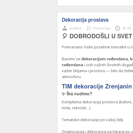
Dekoracija proslava
urednik
Promocije
18. 06.
🎈 DOBRODOŠLI U SVET
Pretvaramo Vaše posebne trenutke u
Bavimo se
dekoracijom rođendana, kr
rođendana
i svih važnih životnih doga
vašim željama i prostoru — bilo da želit
atmosferu.
TIM dekoracije Zrenjanin
✨ Šta nudimo?
Kompletna dekoracija prostora (baloni,
torte, rekviziti…)
Tematske dekoracije po vašoj želji
Organizacija i dekoracija na lokaciji po