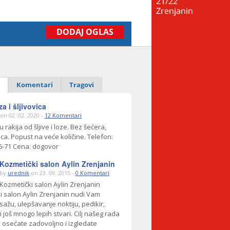
DODAJ OGLAS
Komentari
Tragovi
za i šljivovica
on 02. 02. 2020 -
12 Komentari
 rakija od šljive i loze. Bez šećera,
ca. Popust na veće količine. Telefon:
6-71 Cena: dogovor
Kozmetički salon Aylin Zrenjanin
by
urednik
on 23. 09. 2015 -
0 Komentari
Kozmetički salon Aylin Zrenjanin
i salon Aylin Zrenjanin nudi Vam
ažu, ulepšavanje noktiju, pedikir,
 i još mnogo lepih stvari. Cilj našeg rada
i osećate zadovoljno i izgledate