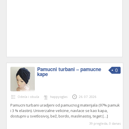
Pamucni turbani – pamucne
0
kape
Odeća i obuća
happyoglas
26. 07. 2026
Pamucni turbani uradjeni od pamucnog materijala (97% pamuk
i 3 % elastin). Univerzalne velicine, navlace se kao kapa,
dostupni u svetlosivoj, bež, bordo, maslinastoj, teget
[…]
39 pregleda, 0 danas