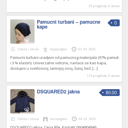
55 pregleda, 0 danas
Pamucni turbani – pamucne
0
kape
Odeća i obuća
happyoglas
03. 05. 2026
Pamucni turbani uradjeni od pamucnog materijala (97% pamuk
i 3 % elastin). Univerzalne velicine, navlace se kao kapa,
dostupni u svetlosivoj, tamnijoj sivoj, žutoj, bež,
[…]
114 pregleda, 0 danas
DSQUARED2 jakna
80.00
Odeća i obuća
snezaoglasi
04. 02. 2026
DSQUARED2 jakna. Cena 80e. Kontakt 0604804949