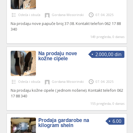
Odeća i obuća
Gordana Mosorinski
07. 04. 2025
Na prodaju nove papuče broj 37-38. Kontakt telefon 062 17 88
340
149 pregleda, 0 danas
Na prodaju nove
2.000,00 din
kožne cipele
Odeća i obuća
Gordana Mosorinski
07. 04. 2025
Na prodaju kožne cipele ( jednom nošene). Kontakt telefon 062
17 88 340
155 pregleda, 0 danas
Prodaja gardarobe na
6.00
kilogram shein