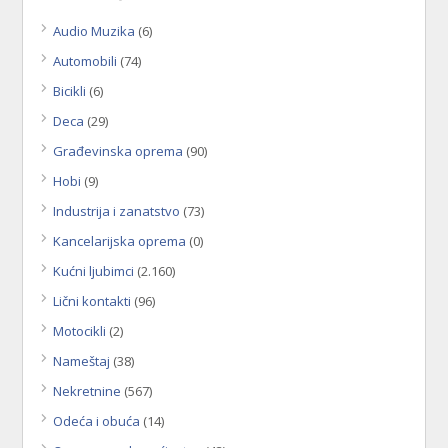
Audio Muzika
(6)
Automobili
(74)
Bicikli
(6)
Deca
(29)
Građevinska oprema
(90)
Hobi
(9)
Industrija i zanatstvo
(73)
Kancelarijska oprema
(0)
Kućni ljubimci
(2.160)
Lični kontakti
(96)
Motocikli
(2)
Nameštaj
(38)
Nekretnine
(567)
Odeća i obuća
(14)