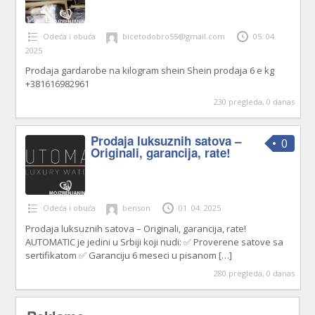
Odeća i obuća
bicetodobro55@gmail.com
05. 04.
2025
Prodaja gardarobe na kilogram shein Shein prodaja 6 e kg
+381616982961
230 pregleda, 0 danas
Prodaja luksuznih satova –
0
Originali, garancija, rate!
Odeća i obuća
benson
01. 04. 2025
Prodaja luksuznih satova – Originali, garancija, rate!
AUTOMATIC je jedini u Srbiji koji nudi: ✅ Proverene satove sa
sertifikatom ✅ Garanciju 6 meseci u pisanom
[…]
280 pregleda, 0 danas