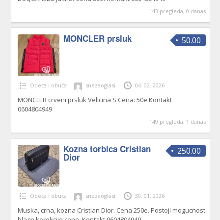
143 pregleda, 0 danas
MONCLER prsluk
50.00
Odeća i obuća
snezaoglasi
04. 02. 2026
MONCLER crveni prsluk Velicina S Cena: 50e Kontakt
0604804949
149 pregleda, 1 danas
Kozna torbica Cristian
250.00
Dior
Odeća i obuća
snezaoglasi
30. 01. 2026
Muska, crna, kozna Cristian Dior. Cena 250e. Postoji mogucnost
blage korekcije cene. Kontakt 0604804949