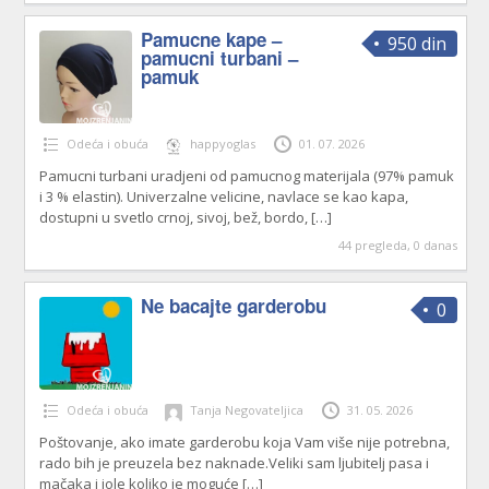
Pamucne kape –
950 din
pamucni turbani –
pamuk
Odeća i obuća
happyoglas
01. 07. 2026
Pamucni turbani uradjeni od pamucnog materijala (97% pamuk
i 3 % elastin). Univerzalne velicine, navlace se kao kapa,
dostupni u svetlo crnoj, sivoj, bež, bordo,
[…]
44 pregleda, 0 danas
Ne bacajte garderobu
0
Odeća i obuća
Tanja Negovateljica
31. 05. 2026
Poštovanje, ako imate garderobu koja Vam više nije potrebna,
rado bih je preuzela bez naknade.Veliki sam ljubitelj pasa i
mačaka i iole koliko je moguće
[…]