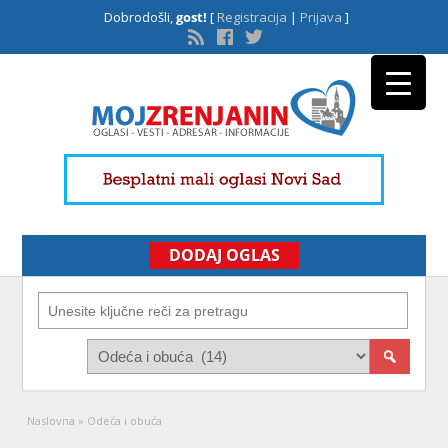
Dobrodošli,
gost!
[
Registracija
|
Prijava
]
DODAJ OGLAS
Naslovna
»
Odeća i obuća