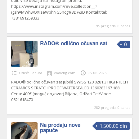
upit. Više detalja na Instagram profilu:
https://www.instagram.com/reve.collection__?
igsh=MWhwOXIzeWphNG5ncg%3D%3D Kontakt tel:
+381691259333
95 pregleda, 0 danas
RADO® odlično očuvan sat
0
Odeća i obuća
vodicbg.com
05. 06. 2025
RADO® odlično očuvan sat jubilé SWISS 120.0281.3 HIGH-TECH
CERAMICS SCRATCHPROOF WATERSEALED 1360283167 188
Cena: 400€ (moguć dogovor) Biljana, Odžaci Tel/Viber:
0621618470
282 pregleda, 0 danas
Na prodaju nove
1.500,00 din
papuče