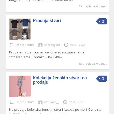
89 pregleda, 0 danas
Prodaja stvari
0
Odeća i obuća
snezaoglasi
30. 01. 2026
Prodajem stvari ,cene i veličine su naznačene na
fotografijama. Kontakt 0604804949
152 pregleda, 0 danas
Kolekcija ženskih stvari na
0
prodaju
Odeća i obuća
marijana__
12. 08. 2025
Na prodaju kolekcija ženskih stvari. Izrada po meri. Cena na