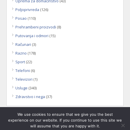
Oprema za domaćinstvo
(43)
Poljoprivreda
(126)
Posao
(110)
Prehrambeni proizvodi
(8)
Putovanja i odmori
(15)
Računari
(3)
Razno
(178)
Sport
(22)
Telefoni
(6)
Televizori
(1)
Usluge
(340)
Zdravstvo i nega
(37)
We use cookies to ensure that we give you the best
experience on our website. If you continue to use this site we
will assume that you are happy with it.
©2013 - 2026
Moj Zrenjanin
. Sva prava zadržana.