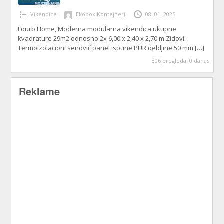
Vikendice
Ekobox Kontejneri
08. 01. 2025
Fourb Home, Moderna modularna vikendica ukupne
kvadrature 29m2 odnosno 2x 6,00 x 2,40 x 2,70 m Zidovi:
Termoizolacioni sendvič panel ispune PUR debljine 50 mm
[…]
306 pregleda, 0 danas
Reklame