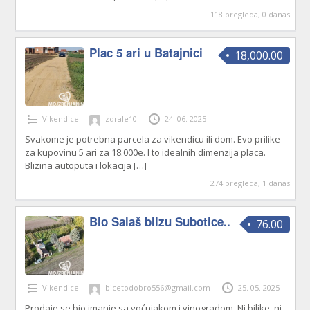
118 pregleda, 0 danas
Plac 5 ari u Batajnici
18,000.00
Vikendice
zdrale10
24. 06. 2025
Svakome je potrebna parcela za vikendicu ili dom. Evo prilike
za kupovinu 5 ari za 18.000e. I to idealnih dimenzija placa.
Blizina autoputa i lokacija
[…]
274 pregleda, 1 danas
Bio Salaš blizu Subotice..
76.00
Vikendice
bicetodobro556@gmail.com
25. 05. 2025
Prodaje se bio imanje sa voćnjakom i vinogradom. Ni biljke, ni