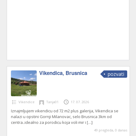
Vikendica, Brusnica
pozvati
Vikendice
Tanja01
17. 07. 2026
Iznajmljujem vikendicu od 72 m2 plus galerija, Vikendica se
nalazi u opstini Gornji Milanovac, selo Brusnica 3km od
centra..idealno za porodicu koja voli mir i
[…]
49 pregleda, 0 danas