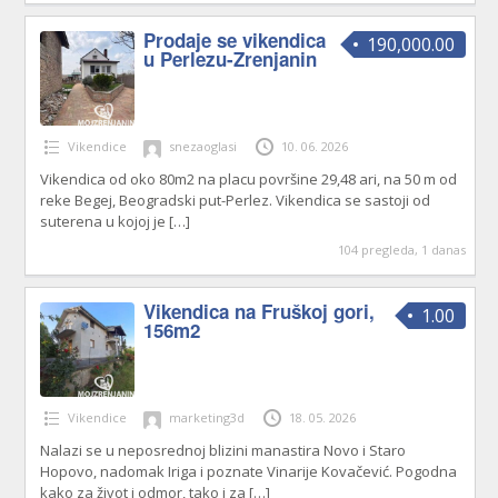
Prodaje se vikendica
190,000.00
u Perlezu-Zrenjanin
Vikendice
snezaoglasi
10. 06. 2026
Vikendica od oko 80m2 na placu površine 29,48 ari, na 50 m od
reke Begej, Beogradski put-Perlez. Vikendica se sastoji od
suterena u kojoj je
[…]
104 pregleda, 1 danas
Vikendica na Fruškoj gori,
1.00
156m2
Vikendice
marketing3d
18. 05. 2026
Nalazi se u neposrednoj blizini manastira Novo i Staro
Hopovo, nadomak Iriga i poznate Vinarije Kovačević. Pogodna
kako za život i odmor, tako i za
[…]