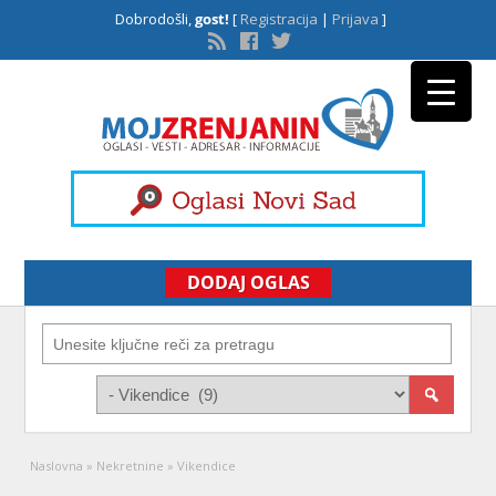
Dobrodošli,
gost!
[
Registracija
|
Prijava
]
DODAJ OGLAS
Naslovna
»
Nekretnine
»
Vikendice