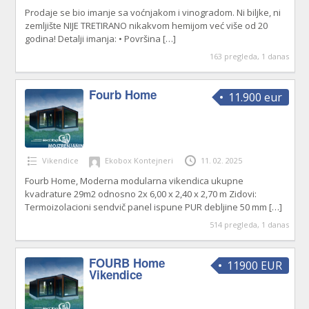
Prodaje se bio imanje sa voćnjakom i vinogradom. Ni biljke, ni
zemljište NIJE TRETIRANO nikakvom hemijom već više od 20
godina! Detalji imanja: • Površina
[…]
163 pregleda, 1 danas
Fourb Home
11.900 eur
Vikendice
Ekobox Kontejneri
11. 02. 2025
Fourb Home, Moderna modularna vikendica ukupne
kvadrature 29m2 odnosno 2x 6,00 x 2,40 x 2,70 m Zidovi:
Termoizolacioni sendvič panel ispune PUR debljine 50 mm
[…]
514 pregleda, 1 danas
FOURB Home
11900 EUR
Vikendice