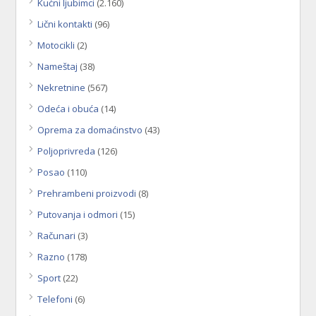
Kućni ljubimci
(2.160)
Lični kontakti
(96)
Motocikli
(2)
Nameštaj
(38)
Nekretnine
(567)
Odeća i obuća
(14)
Oprema za domaćinstvo
(43)
Poljoprivreda
(126)
Posao
(110)
Prehrambeni proizvodi
(8)
Putovanja i odmori
(15)
Računari
(3)
Razno
(178)
Sport
(22)
Telefoni
(6)