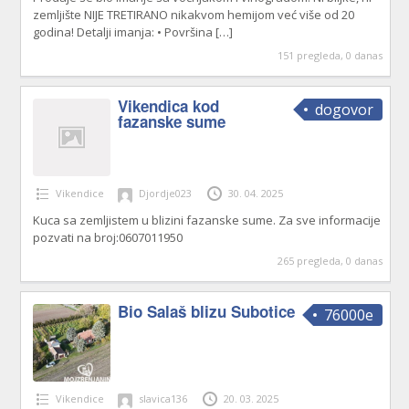
zemljište NIJE TRETIRANO nikakvom hemijom već više od 20
godina! Detalji imanja: • Površina
[…]
151 pregleda, 0 danas
Vikendica kod
dogovor
fazanske sume
Vikendice
Djordje023
30. 04. 2025
Kuca sa zemljistem u blizini fazanske sume. Za sve informacije
pozvati na broj:0607011950
265 pregleda, 0 danas
Bio Salaš blizu Subotice
76000e
Vikendice
slavica136
20. 03. 2025