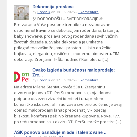
Dekoracija proslava
by
urednik
on 18. 06. 2025 -
0 komentara
🎈 DOBRODOŠLI U SVET DEKORACIJE 🎉
Pretvaramo Vaše posebne trenutke u nezaboravne
uspomene! Bavimo se dekoracijom rođendana, krštenja,
baby shower-a, proslava prvog rođendana i svih važnih
životnih događaja. Svaka dekoracija je unikatna i
prilagođena vašim željama i prostoru — bilo da želite
bajkovitu, elegantnu, rustičnu ili modernu atmosferu. TIM
dekoracije Zrenjanin ✨ Šta nudimo? Kompletna […]
Ovako izgleda budućnost maloprodaje:
Zre...
by
urednik
on 12. 06. 2025 -
0 komentara
Na adresi Milana Stanivukovića 53a u Zrenjaninu
otvorena je nova DTL PerSu prodavnica, koja donosi
potpuno osvežen vizuelni identitet i unapređeno
korisničko iskustvo, ali i zadržava sve ono po čemu je ovaj
domaći maloprodajni lanac prepoznatljiv – osećaj
bliskosti, komfora i pažljivo kreirane kupovine. Nova, 177.
po redu prodavnica u okviru DTL PerSu mreže prostire […]
ASK ponovo osnažuje mlade i talentovane ...