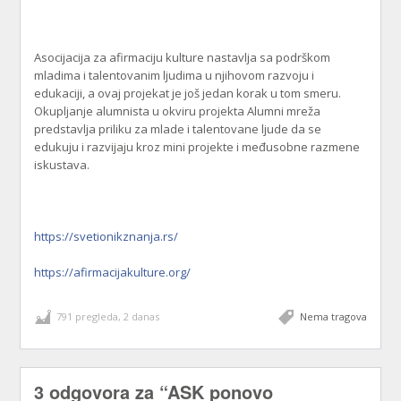
Asocijacija za afirmaciju kulture nastavlja sa podrškom
mladima i talentovanim ljudima u njihovom razvoju i
edukaciji, a ovaj projekat je još jedan korak u tom smeru.
Okupljanje alumnista u okviru projekta Alumni mreža
predstavlja priliku za mlade i talentovane ljude da se
edukuju i razvijaju kroz mini projekte i međusobne razmene
iskustava.
https://svetionikznanja.rs/
https://afirmacijakulture.org/
791 pregleda, 2 danas
Nema tragova
3 odgovora za
“ASK ponovo