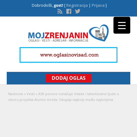
Dobrodošli,
gost!
[
Registracija
|
Prijava
]
DODAJ OGLAS
Naslovna
»
Vesti
»
ASK ponovo osnažuje mlade i talentovane ljude u
okviru projekta Alumni mreža: Okuplja najbolji među najboljima