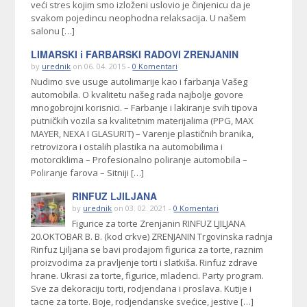
veći stres kojim smo izloženi uslovio je činjenicu da je
svakom pojedincu neophodna relaksacija. U našem
salonu […]
LIMARSKI i FARBARSKI RADOVI ZRENJANIN
by
urednik
on 06. 04. 2015 -
0 Komentari
Nudimo sve usuge autolimarije kao i farbanja Vašeg
automobila. O kvalitetu našeg rada najbolje govore
mnogobrojni korisnici. – Farbanje i lakiranje svih tipova
putničkih vozila sa kvalitetnim materijalima (PPG, MAX
MAYER, NEXA I GLASURIT) – Varenje plastičnih branika,
retrovizora i ostalih plastika na automobilima i
motorciklima – Profesionalno poliranje automobila –
Poliranje farova – Sitniji […]
RINFUZ LJILJANA
by
urednik
on 03. 02. 2021 -
0 Komentari
Figurice za torte Zrenjanin RINFUZ LJILJANA
20.OKTOBAR B. B. (kod crkve) ZRENJANIN Trgovinska radnja
Rinfuz Ljiljana se bavi prodajom figurica za torte, raznim
proizvodima za pravljenje torti i slatkiša. Rinfuz zdrave
hrane. Ukrasi za torte, figurice, mladenci. Party program.
Sve za dekoraciju torti, rodjendana i proslava. Kutije i
tacne za torte. Boje, rodjendanske svećice, jestive […]