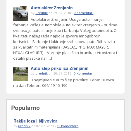
Autolakirer Zrenjanin
by
urednik
on 29. 04. 2018 -
0 Komentari
Autolakirer Zrenjanin Usuge autolimarije i
farbanja Vašeg automobila Autolakirer Zrenjanin – nudimo
sve usuge autolimarije kao i farbanja Vašeg automobila. O
kvalitetu našeg rada najbolje govore mnogobrojni
korisnici. – Farbanje i lakiranje svih tipova putničkih vozila
sa kvalitetnim materijalima (BASLAC, PPG, MAX MAYER,
NEXA I GLASURIT) – Varenje plastičnih branika, retrovizora i
ostalih plastika na […]
Auto šlep prikolica Zrenjanin
by
urednik
on 30. 07. 2016 -
0 Komentari
Iznajmljivanje auto šlep prikolice. Cena: 10 evra
na dan Telefon: 064/ 19-15-190
Popularno
Rakija loza i šljivovica
by
urednik
on 02. 02. 2020 -
12 komentara