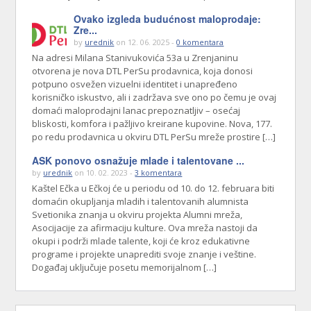
Ovako izgleda budućnost maloprodaje:
Zre...
by
urednik
on 12. 06. 2025 -
0 komentara
Na adresi Milana Stanivukovića 53a u Zrenjaninu
otvorena je nova DTL PerSu prodavnica, koja donosi
potpuno osvežen vizuelni identitet i unapređeno
korisničko iskustvo, ali i zadržava sve ono po čemu je ovaj
domaći maloprodajni lanac prepoznatljiv – osećaj
bliskosti, komfora i pažljivo kreirane kupovine. Nova, 177.
po redu prodavnica u okviru DTL PerSu mreže prostire […]
ASK ponovo osnažuje mlade i talentovane ...
by
urednik
on 10. 02. 2023 -
3 komentara
Kaštel Ečka u Ečkoj će u periodu od 10. do 12. februara biti
domaćin okupljanja mladih i talentovanih alumnista
Svetionika znanja u okviru projekta Alumni mreža,
Asocijacije za afirmaciju kulture. Ova mreža nastoji da
okupi i podrži mlade talente, koji će kroz edukativne
programe i projekte unaprediti svoje znanje i veštine.
Događaj uključuje posetu memorijalnom […]