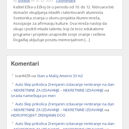
by
urednik
on 10. 02. 2023 -
3 komentara
Kaštel Ečka u Ečkoj će u periodu od 10. do 12. februara biti
domaćin okupljanja mladih i talentovanih alumnista
Svetionika znanja u okviru projekta Alumni mreža,
Asocijacije za afirmaciju kulture. Ova mreža nastoji da
okupi i podrži mlade talente, koji će kroz edukativne
programe i projekte unaprediti svoje znanje i veštine.
Događaj uključuje posetu memorijalnom […]
Komentari
IvanMZR
на
Stan u Maloj Americi 33 m2
Auto šlep prikolica Zrenjanin izdavanje rentiranje na dan
– NEKRETNINE ZA IZDAVANJE – NEKRETNINE IZDAVANJE
на
Izrada nameštaja po meri
Auto šlep prikolica Zrenjanin izdavanje rentiranje na dan
– NEKRETNINE ZA IZDAVANJE – NEKRETNINE IZDAVANJE
на
HIDROPROJEKT ZRENJANIN DOO
Auto šlep prikolica Zrenjanin izdavanje rentiranje na dan