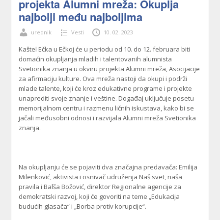
projekta Alumni mreža: Okuplja
najbolji među najboljima
urednik
Vesti
10. 02. 2023
Kaštel Ečka u Ečkoj će u periodu od 10. do 12. februara biti
domaćin okupljanja mladih i talentovanih alumnista
Svetionika znanja u okviru projekta Alumni mreža, Asocijacije
za afirmaciju kulture. Ova mreža nastoji da okupi i podrži
mlade talente, koji će kroz edukativne programe i projekte
unaprediti svoje znanje i veštine. Događaj uključuje posetu
memorijalnom centru i razmenu ličnih iskustava, kako bi se
jačali međusobni odnosi i razvijala Alumni mreža Svetionika
znanja.
Na okupljanju će se pojaviti dva značajna predavača: Emilija
Milenković, aktivista i osnivač udruženja Naš svet, naša
pravila i Balša Božović, direktor Regionalne agencije za
demokratski razvoj, koji će govoriti na teme „Edukacija
budućih glasača“ i „Borba protiv korupcije“.