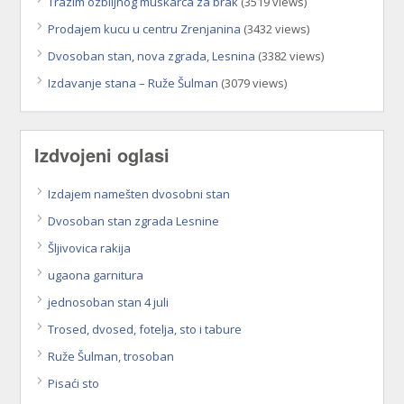
Trazim ozbiljnog muskarca za brak
(3519 views)
Prodajem kucu u centru Zrenjanina
(3432 views)
Dvosoban stan, nova zgrada, Lesnina
(3382 views)
Izdavanje stana – Ruže Šulman
(3079 views)
Izdvojeni oglasi
Izdajem namešten dvosobni stan
Dvosoban stan zgrada Lesnine
Šljivovica rakija
ugaona garnitura
jednosoban stan 4 juli
Trosed, dvosed, fotelja, sto i tabure
Ruže Šulman, trosoban
Pisaći sto