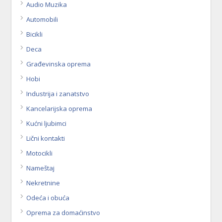
Audio Muzika
Automobili
Bicikli
Deca
Građevinska oprema
Hobi
Industrija i zanatstvo
Kancelarijska oprema
Kućni ljubimci
Lični kontakti
Motocikli
Nameštaj
Nekretnine
Odeća i obuća
Oprema za domaćinstvo