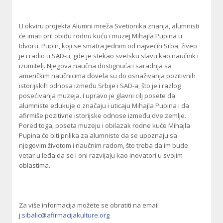
U okviru projekta Alumni mreža Svetionika znanja, alumnisti
će imati pril obiđu rodnu kuću i muzej Mihajla Pupina u
Idvoru. Pupin, koji se smatra jednim od najvećih Srba, živeo
je i radio u SAD-u, gde je stekao svetsku slavu kao naučnik i
izumitelj. Njegova naučna dostignuća i saradnja sa
američkim naučnicima dovela su do osnaživanja pozitivnih
istorijskih odnosa između Srbije i SAD-a, što je i razlog
posećivanja muzeja. I upravo je glavni cilj posete da
alumniste edukuje o značaju i uticaju Mihajla Pupina i da
afirmiše pozitivne istorijske odnose između dve zemlje.
Pored toga, poseta muzeju i obilazak rodne kuće Mihajla
Pupina će biti prilika za alumniste da se upoznaju sa
njegovim životom i naučnim radom, što treba da im bude
vetar u leđa da se i oni razvijaju kao inovatori u svojim
oblastima.
Za više informacija možete se obratiti na email
j.sibalic@afirmacijakulture.org