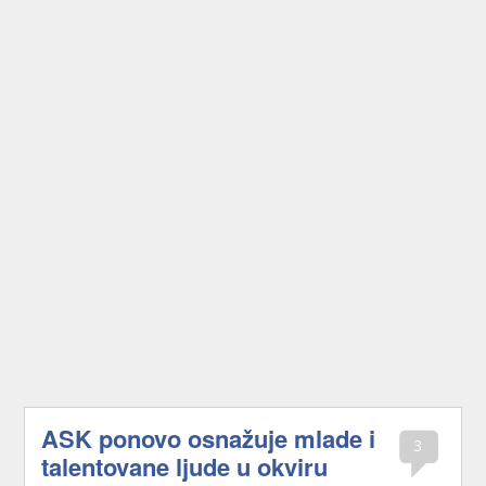
ASK ponovo osnažuje mlade i
3
talentovane ljude u okviru