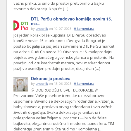
važnu priliku, tu smo da prostor pretvorimo u bajku i
stvorimo dekoraciju koja će […]
DTL PerSu obradovao komšije novim 15.
ma...
by
urednik
on 10. 07. 2025 -
0 komentara
Još jedan korak bliže kupcima: DTL PerSu obradovao
komšije novim 15. marketom u Beogradu Beograd je
postao bogatiji za još jedan savremeni DTL PerSu market
na adresi Rudi Čajaveca 39. Otvoren je 15. maloprodajni
objekat ovog domaćeg trgovinskog lanca u prestonici. Na
površini od 270 kvadratnih metara, novi market donosi
pažljivo osmišljen prodajni prostor, dizajniran […]
Dekoracija proslava
by
urednik
on 18. 06. 2025 -
0 komentara
🎈 DOBRODOŠLI U SVET DEKORACIJE 🎉
Pretvaramo Vaše posebne trenutke u nezaboravne
uspomene! Bavimo se dekoracijom rođendana, krštenja,
baby shower-a, proslava prvog rođendana i svih važnih
životnih događaja. Svaka dekoracija je unikatna i
prilagođena vašim željama i prostoru — bilo da želite
bajkovitu, elegantnu, rustičnu ili modernu atmosferu. TIM
dekoracije Zrenjanin ✨ Šta nudimo? Kompletna […]