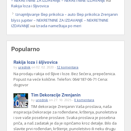
– NEKRETNINE ZA IZDAVANJE – NEKRETNINE IZDAVANJE
на
Rakija loza i šljivovica
Iznajmljivanje šlep prikolica – auto šlep prikolica Zrenjanin
blyss jupiter – NEKRETNINE ZA IZDAVANJE – NEKRETNINE
IZDAVANJE
на
Izrada nameštaja po meri
Popularno
Rakija loza i šljivovica
by
urednik
on 02. 02. 2020 -
12 komentara
Na prodaju rakija od šljive i loze. Bez šećera, prepečenica.
Popust na veće količine. Telefon: 064/187-06-71 Cena:
dogovor
Tim Dekoracije Zrenjanin
by
urednik
on 27. 10. 2025 -
0 komentara
TIM dekoracije Zrenjanin Vaša proslava, naša
inspiracija Dekoracije za rođendane, krštenja, punoletstva
i sve vaše posebne proslave. Svaka proslava je posebna
priča, a naš zadatak je da je ispričamo kroz detalje. Bilo da
slavite prvi rođendan, krštenje, punoletstvo ili neku drugu