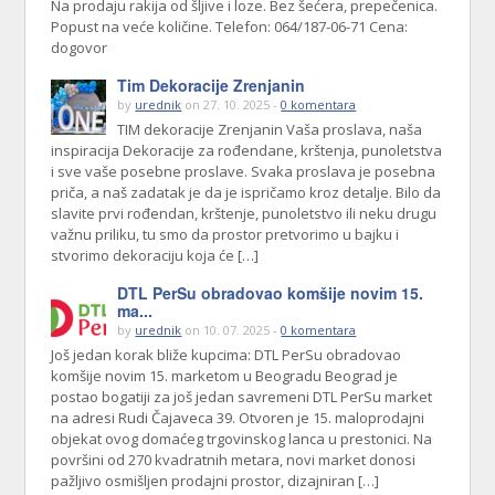
Na prodaju rakija od šljive i loze. Bez šećera, prepečenica.
Popust na veće količine. Telefon: 064/187-06-71 Cena:
dogovor
Tim Dekoracije Zrenjanin
by
urednik
on 27. 10. 2025 -
0 komentara
TIM dekoracije Zrenjanin Vaša proslava, naša
inspiracija Dekoracije za rođendane, krštenja, punoletstva
i sve vaše posebne proslave. Svaka proslava je posebna
priča, a naš zadatak je da je ispričamo kroz detalje. Bilo da
slavite prvi rođendan, krštenje, punoletstvo ili neku drugu
važnu priliku, tu smo da prostor pretvorimo u bajku i
stvorimo dekoraciju koja će […]
DTL PerSu obradovao komšije novim 15.
ma...
by
urednik
on 10. 07. 2025 -
0 komentara
Još jedan korak bliže kupcima: DTL PerSu obradovao
komšije novim 15. marketom u Beogradu Beograd je
postao bogatiji za još jedan savremeni DTL PerSu market
na adresi Rudi Čajaveca 39. Otvoren je 15. maloprodajni
objekat ovog domaćeg trgovinskog lanca u prestonici. Na
površini od 270 kvadratnih metara, novi market donosi
pažljivo osmišljen prodajni prostor, dizajniran […]