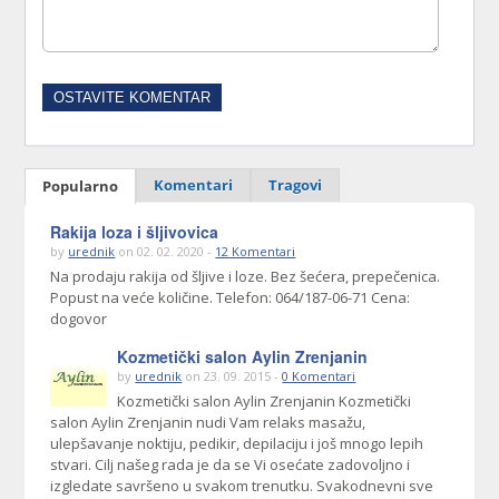
Komentari
Tragovi
Popularno
Rakija loza i šljivovica
by
urednik
on 02. 02. 2020 -
12 Komentari
Na prodaju rakija od šljive i loze. Bez šećera, prepečenica.
Popust na veće količine. Telefon: 064/187-06-71 Cena:
dogovor
Kozmetički salon Aylin Zrenjanin
by
urednik
on 23. 09. 2015 -
0 Komentari
Kozmetički salon Aylin Zrenjanin Kozmetički
salon Aylin Zrenjanin nudi Vam relaks masažu,
ulepšavanje noktiju, pedikir, depilaciju i još mnogo lepih
stvari. Cilj našeg rada je da se Vi osećate zadovoljno i
izgledate savršeno u svakom trenutku. Svakodnevni sve