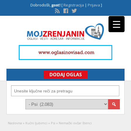
Dobrodošli,
gost!
[
Registracija
|
Prijava
]
DODAJ OGLAS
Naslovna
»
Kućni ljubimci
»
Psi
»
Nemački ovčar štenci