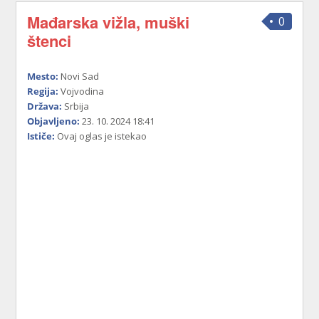
Mađarska vižla, muški
0
štenci
Mesto:
Novi Sad
Regija:
Vojvodina
Država:
Srbija
Objavljeno:
23. 10. 2024 18:41
Ističe:
Ovaj oglas je istekao