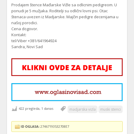
Prodajem štence Mađarske Vižle sa odlicnim pedigreom. U
ponudi je 5 mužjaka. Roditelji su odlični lovni psi. Otac
štenaca uvezen iz Madjarske. Majčin pedigre decenijama u
našoj porodici.
Cena dogovor.
Kontakt:
tel/Viber +381/641964924
Sandra, Novi Sad
422 pregleda, 1 danas
madjarska vizla
muski stenci
ID OGLASA:
27467193532708E7