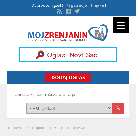
Dobrodošli,
gost!
[
Registracija
|
Prijava
]
DODAJ OGLAS
Naslovna
»
Kućni ljubimci
»
Psi
»
Nemački ovčar