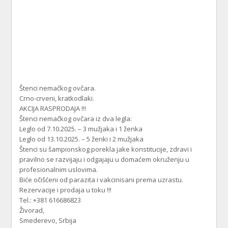
Štenci nemačkog ovčara.
Crno-crveni, kratkodlaki.
AKCIJA RASPRODAJA !!!
Štenci nemačkog ovčara iz dva legla:
Leglo od 7.10.2025. – 3 mužjaka i 1 ženka
Leglo od 13.10.2025. – 5 ženki i 2 mužjaka
Štenci su šampionskog porekla jake konstitucije, zdravi i
pravilno se razvijaju i odgajaju u domaćem okruženju u
profesionalnim uslovima.
Biće očišćeni od parazita i vakcinisani prema uzrastu.
Rezervacije i prodaja u toku !!!
Tel.: +381 616686823
Živorad,
Smederevo, Srbija