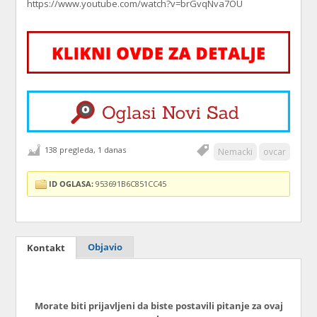
https://www.youtube.com/watch?v=brGvqNva7OU
138 pregleda, 1 danas
Nemacki
ovcar
ID OGLASA:
953691B6C851CC45
Objavio
Kontakt
Morate biti prijavljeni da biste postavili pitanje za ovaj