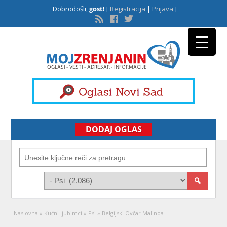
Dobrodošli,
gost!
[
Registracija
|
Prijava
]
DODAJ OGLAS
Naslovna
»
Kućni ljubimci
»
Psi
»
Belgijski Ovčar Malinoa