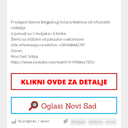
Prodajem štence Belgijskog Ovčara Malinoa od vrhunskih
roditelja.
U ponudi su 2 mužjaka i 4 ženke.
Štenci su očišćeni od parazita i vakcinisani.
Više informacija na telefon: +381648442797
Goran,
Novi Sad, Srbija
https://www.youtube.com/watch?v=ITN6txy7ZhU
66 pregleda, 1 danas
Belgijski
Malinoa
ovcar