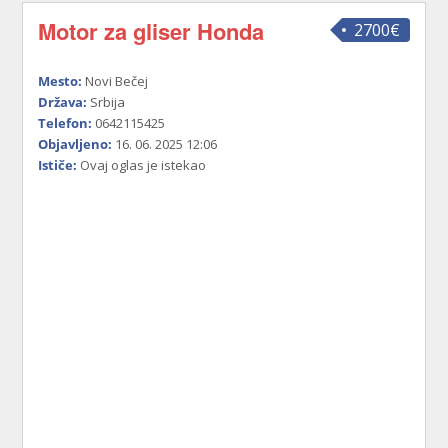
Motor za gliser Honda
2700€
Mesto:
Novi Bečej
Država:
Srbija
Telefon:
0642115425
Objavljeno:
16. 06. 2025 12:06
Ističe:
Ovaj oglas je istekao