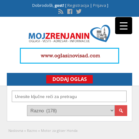
Dobrodošli,
gost!
[
Registracija
|
Prijava
]
DODAJ OGLAS
Naslovna
»
Razno
»
Motor za gliser Honda