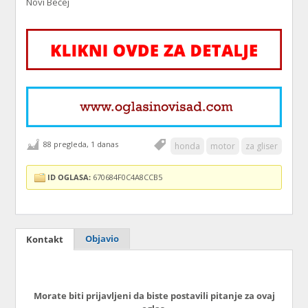
Novi Bečej
88 pregleda, 1 danas
honda
motor
za gliser
ID OGLASA:
670684F0C4A8CCB5
Objavio
Kontakt
Morate biti prijavljeni da biste postavili pitanje za ovaj