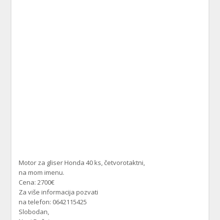
Motor za gliser Honda 40 ks, četvorotaktni,
na mom imenu.
Cena: 2700€
Za više informacija pozvati
na telefon: 0642115425
Slobodan,