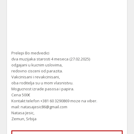
Prelepi Bo medvedici
dva muzijaka starosti 4 meseca (27.02.2025)
odgajani u kucnim uslovima,
redovno cisceni od parazita.
Vakcinisani i revakcinisani,
oba roditelja su u mom vlasnistvu.
Mogucnost izrade pasosa i papira.
Cena 500€
Kontakt telefon +381 60 3290869 moze na viber.
mail: natasajesic86@gmail.com
Natasa Jesic,
Zemun, Srbija