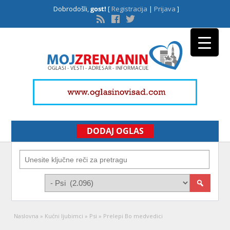
Dobrodošli,
gost!
[
Registracija
|
Prijava
]
DODAJ OGLAS
Naslovna
»
Kućni ljubimci
»
Psi
»
Prelepi Bo medvedici