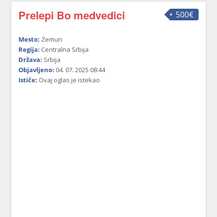
Prelepi Bo medvedici
500€
Mesto:
Zemun
Regija:
Centralna Srbija
Država:
Srbija
Objavljeno:
04. 07. 2025 08:44
Ističe:
Ovaj oglas je istekao