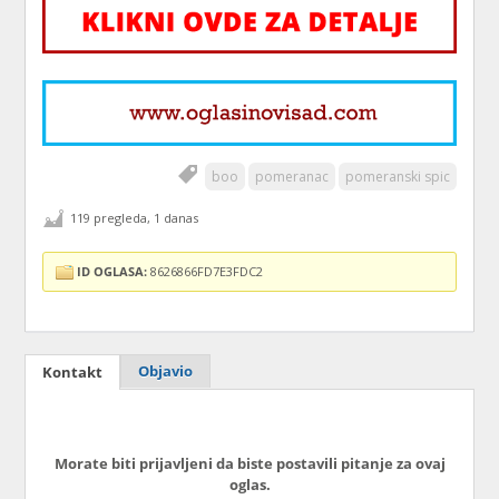
boo
pomeranac
pomeranski spic
119 pregleda, 1 danas
ID OGLASA:
8626866FD7E3FDC2
Objavio
Kontakt
Morate biti prijavljeni da biste postavili pitanje za ovaj
oglas.