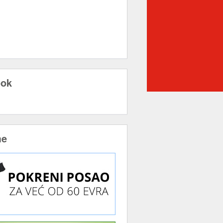
ook
me