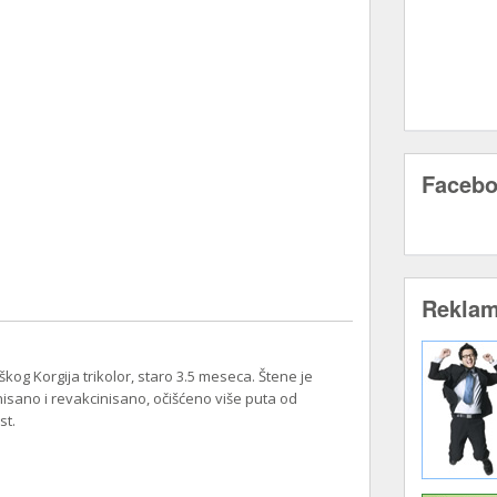
Faceb
Rekla
og Korgija trikolor, staro 3.5 meseca. Štene je
isano i revakcinisano, očišćeno više puta od
st.