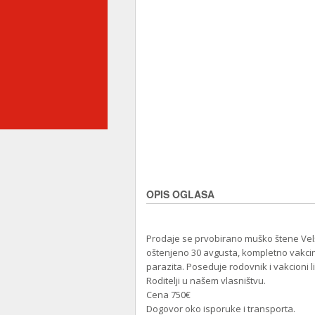
OPIS OGLASA
Prodaje se prvobirano muško štene Velšk
oštenjeno 30 avgusta, kompletno vakcin
parazita. Poseduje rodovnik i vakcioni li
Roditelji u našem vlasništvu.
Cena 750€
Dogovor oko isporuke i transporta.