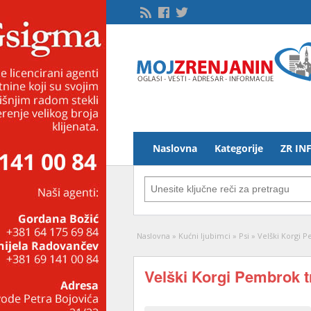
Naslovna
Kategorije
ZR IN
Naslovna
»
Kućni ljubimci
»
Psi
»
Velški Korgi P
Velški Korgi Pembrok t