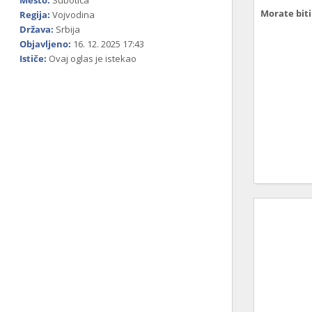
Mesto:
Subotica
Morate biti 
Regija:
Vojvodina
Država:
Srbija
Objavljeno:
16. 12. 2025 17:43
Ističe:
Ovaj oglas je istekao