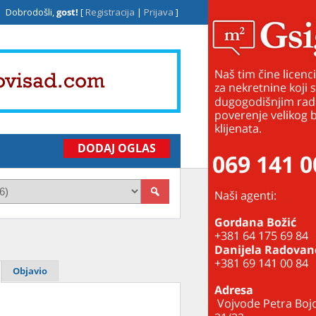
Dobrodošli,
gost!
[
Registracija
|
Prijava
]
DODAJ OGLAS
Objavio