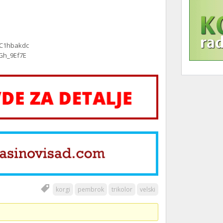
sC1hbakdc
Gh_9Ef7E
korgi
pembrok
trikolor
velski