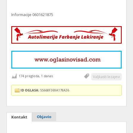
Informacije 0601621875
174 pregleda, 1 danas
Valjkasti lezajevi
ID OGLASA:
55668F369A178A36
Objavio
Kontakt