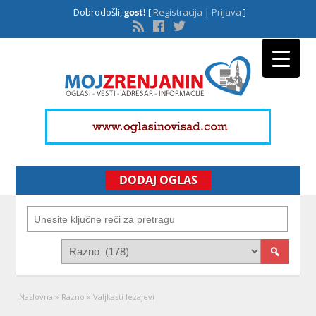
Dobrodošli,
gost!
[
Registracija
|
Prijava
]
DODAJ OGLAS
Naslovna
»
Razno
»
Valjkasti lezajevi