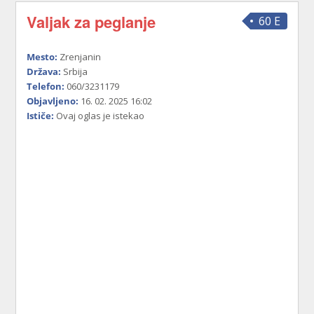
Valjak za peglanje
60 E
Mesto:
Zrenjanin
Država:
Srbija
Telefon:
060/3231179
Objavljeno:
16. 02. 2025 16:02
Ističe:
Ovaj oglas je istekao