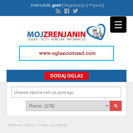
Dobrodošli,
gost!
[
Registracija
|
Prijava
]
DODAJ OGLAS
Naslovna
»
Razno
»
Valjak za peglanje