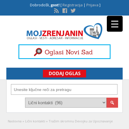
Dobrodošli,
gost!
[
Registracija
|
Prijava
]
DODAJ OGLAS
Naslovna
»
Lični kontakti
»
Tražim skromnu Devojku za Upoznavanje