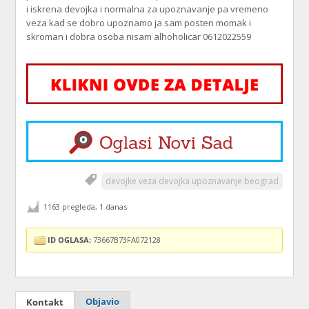
i iskrena devojka i normalna za upoznavanje pa vremeno
veza kad se dobro upoznamo ja sam posten momak i
skroman i dobra osoba nisam alhoholicar 0612022559
devojke veza devojka upoznavanje beograd
1163 pregleda, 1 danas
ID OGLASA:
73667B73FA072128
Objavio
Kontakt