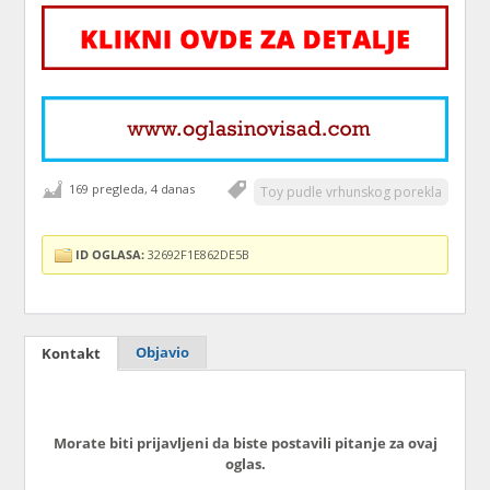
169 pregleda, 4 danas
Toy pudle vrhunskog porekla
ID OGLASA:
32692F1E862DE5B
Objavio
Kontakt
Morate biti prijavljeni da biste postavili pitanje za ovaj
oglas.