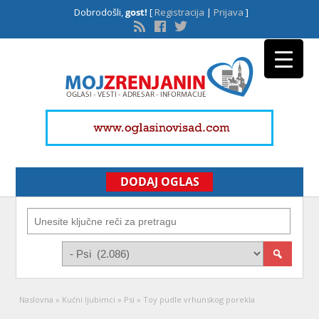
Dobrodošli,
gost!
[
Registracija
|
Prijava
]
DODAJ OGLAS
Naslovna
»
Kućni ljubimci
»
Psi
»
Toy pudle vrhunskog porekla