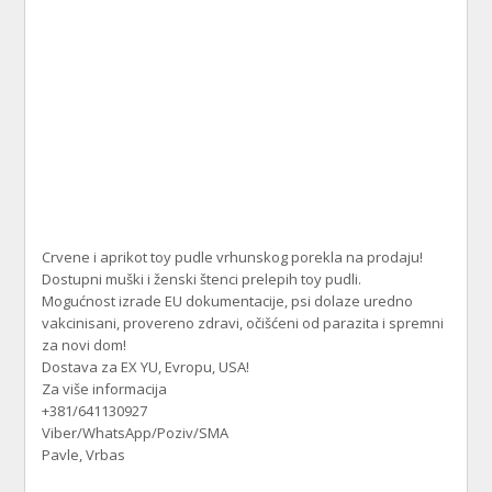
Crvene i aprikot toy pudle vrhunskog porekla na prodaju!
Dostupni muški i ženski štenci prelepih toy pudli.
Mogućnost izrade EU dokumentacije, psi dolaze uredno
vakcinisani, provereno zdravi, očišćeni od parazita i spremni
za novi dom!
Dostava za EX YU, Evropu, USA!
Za više informacija
+381/641130927
Viber/WhatsApp/Poziv/SMA
Pavle, Vrbas