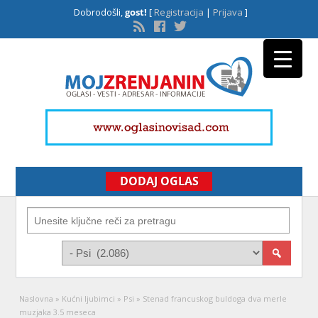
Dobrodošli,
gost!
[
Registracija
|
Prijava
]
DODAJ OGLAS
Naslovna
»
Kućni ljubimci
»
Psi
»
Stenad francuskog buldoga dva merle
muzjaka 3.5 meseca