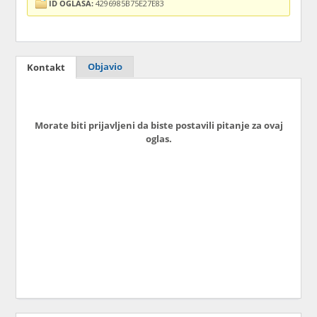
ID OGLASA:
4296985B75E27E83
Objavio
Kontakt
Morate biti prijavljeni da biste postavili pitanje za ovaj
oglas.