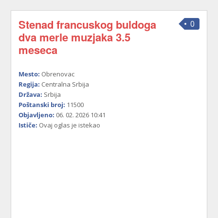
Stenad francuskog buldoga
0
dva merle muzjaka 3.5
meseca
Mesto:
Obrenovac
Regija:
Centralna Srbija
Država:
Srbija
Poštanski broj:
11500
Objavljeno:
06. 02. 2026 10:41
Ističe:
Ovaj oglas je istekao