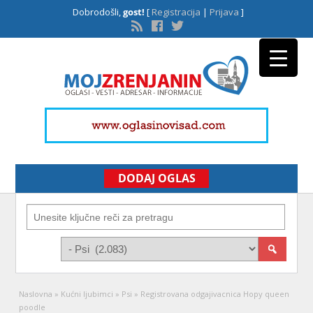
Dobrodošli,
gost!
[
Registracija
|
Prijava
]
DODAJ OGLAS
Naslovna
»
Kućni ljubimci
»
Psi
»
Registrovana odgajivacnica Hopy queen
poodle