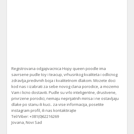
Registrovana odgajivacnica Hopy queen poodle ima
savrsene pudle toy i teacup, vrhusnkog kvaliteta i odlicnog
zdravlja,predivnih boja i kvalitetnom dlakom. Mozete doci
kod nas i izabrati za sebe novog clana porodice, a mozemo
Vam i licno dostaviti. Pudle su vrlo inteligentne, drustvene,
privrzene porodici, nemaju neprijatnih mirisa i ne ostavljaju
dlake po stanu ili kuci.. za vise informacija, posetite
instagram profil, ili nas kontaktirajte
Tel/Viber: +381(0)62216269
Jovana, Novi Sad