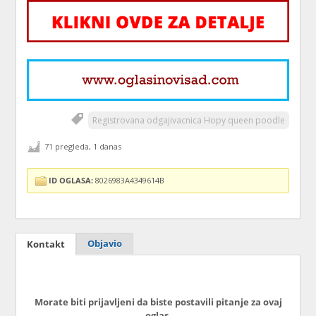
Registrovana odgajivacnica Hopy queen poodle
71 pregleda, 1 danas
ID OGLASA:
8026983A4349614B
Objavio
Kontakt
Morate biti prijavljeni da biste postavili pitanje za ovaj
oglas.