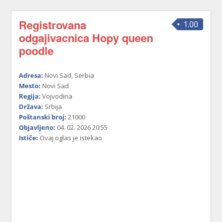
Registrovana
1.00
odgajivacnica Hopy queen
poodle
Adresa:
Novi Sad, Serbia
Mesto:
Novi Sad
Regija:
Vojvodina
Država:
Srbija
Poštanski broj:
21000
Objavljeno:
04. 02. 2026 20:55
Ističe:
Ovaj oglas je istekao