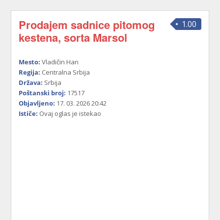
Prodajem sadnice pitomog
1.00
kestena, sorta Marsol
Mesto:
Vladičin Han
Regija:
Centralna Srbija
Država:
Srbija
Poštanski broj:
17517
Objavljeno:
17. 03. 2026 20:42
Ističe:
Ovaj oglas je istekao