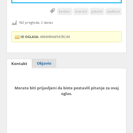
kesten.
marsol
pitomi
sadnice
182 pregleda, 2 danas
ID OGLASA:
69869B9AE947BCA9
Objavio
Kontakt
Morate biti prijavljeni da biste postavili pitanje za ovaj
oglas.