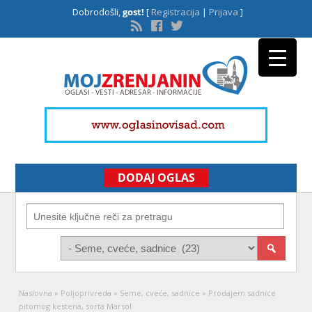
Dobrodošli,
gost!
[
Registracija
|
Prijava
]
DODAJ OGLAS
Naslovna
»
Poljoprivreda
»
Seme, cveće, sadnice
»
Prodajem sadnice
pitomog kestena, sorta Marsol