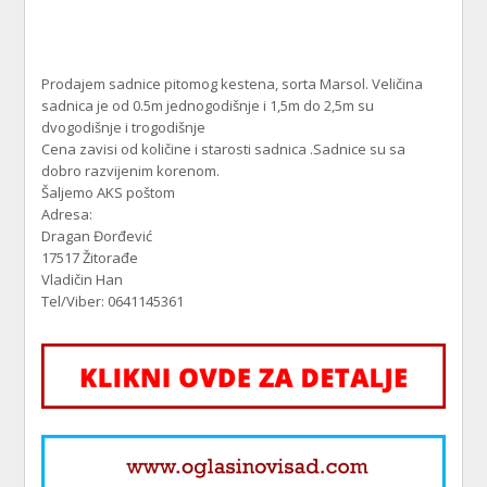
Prodajem sadnice pitomog kestena, sorta Marsol. Veličina
sadnica je od 0.5m jednogodišnje i 1,5m do 2,5m su
dvogodišnje i trogodišnje
Cena zavisi od količine i starosti sadnica .Sadnice su sa
dobro razvijenim korenom.
Šaljemo AKS poštom
Adresa:
Dragan Đorđević
17517 Žitorađe
Vladičin Han
Tel/Viber: 0641145361