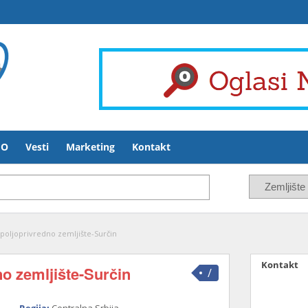
FO
Vesti
Marketing
Kontakt
poljoprivredno zemljište-Surčin
Kontakt
o zemljište-Surčin
/