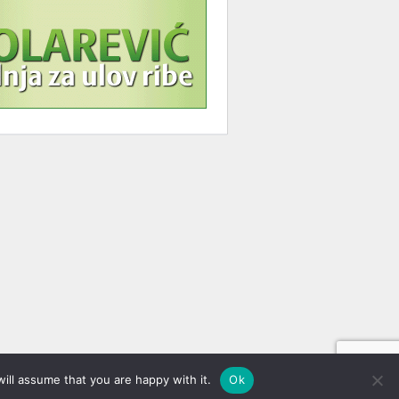
ill assume that you are happy with it.
Ok
Dobrodošli,
gost!
[
Registracija
|
Prijava
]