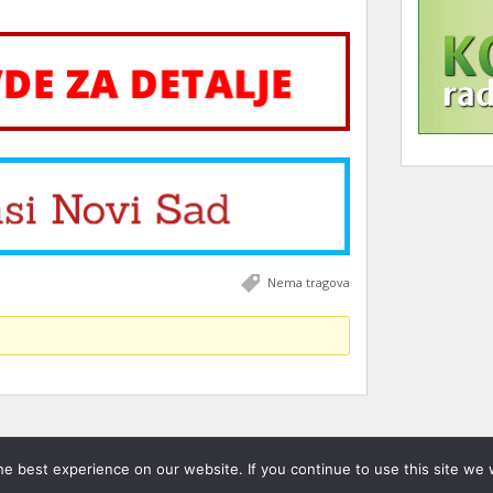
Nema tragova
e best experience on our website. If you continue to use this site we w
žana.