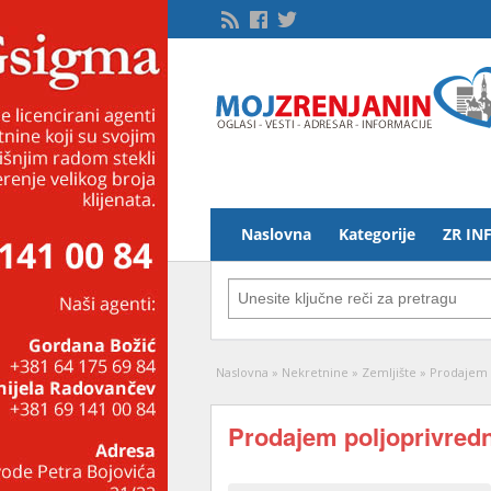
Naslovna
Kategorije
ZR IN
Naslovna
»
Nekretnine
»
Zemljište
»
Prodajem 
Prodajem poljoprivredn