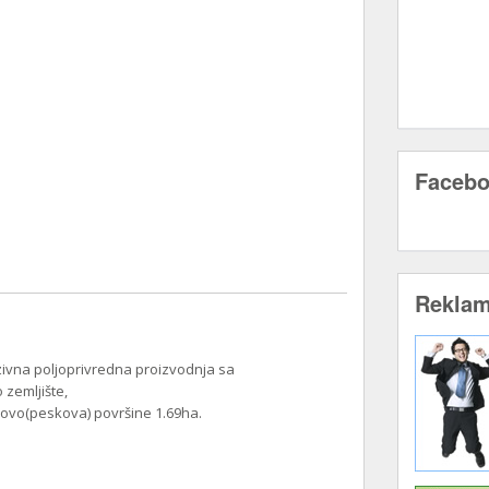
Faceb
Rekla
zivna poljoprivredna proizvodnja sa
zemljište,
akovo(peskova) površine 1.69ha.