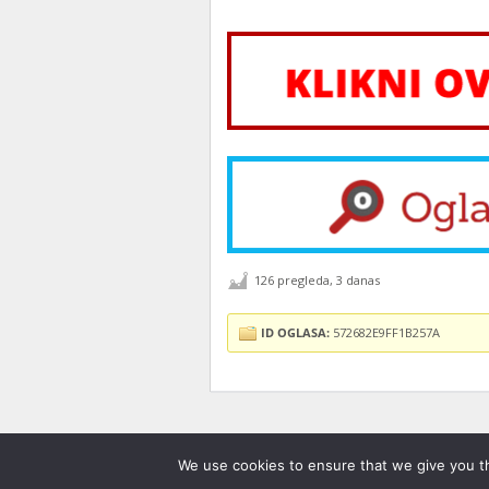
126 pregleda, 3 danas
ID OGLASA:
572682E9FF1B257A
We use cookies to ensure that we give you th
©2013 - 2026
Moj Zrenjanin
. Sva prava zadr