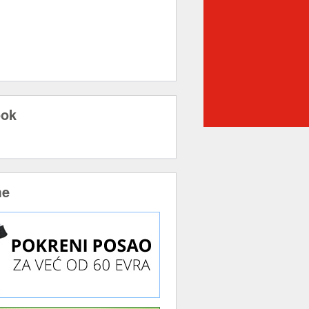
ook
me