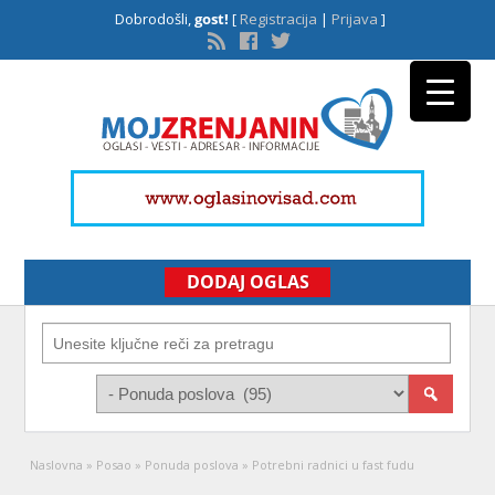
Dobrodošli,
gost!
[
Registracija
|
Prijava
]
DODAJ OGLAS
Naslovna
»
Posao
»
Ponuda poslova
»
Potrebni radnici u fast fudu