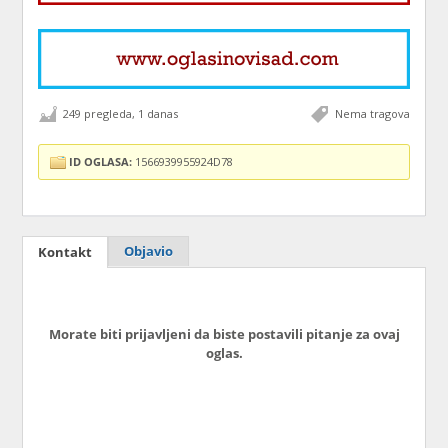
249 pregleda, 1 danas
Nema tragova
ID OGLASA:
1566939955924D78
Objavio
Kontakt
Morate biti prijavljeni da biste postavili pitanje za ovaj
oglas.