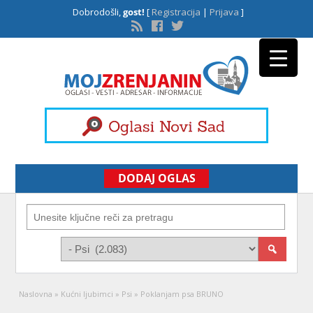
Dobrodošli,
gost!
[
Registracija
|
Prijava
]
DODAJ OGLAS
Naslovna
»
Kućni ljubimci
»
Psi
»
Poklanjam psa BRUNO