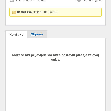
171 pregleda, 1 danas
Nema tragova
ID OGLASA:
35367B5B56D4B8FE
Objavio
Kontakt
Morate biti prijavljeni da biste postavili pitanje za ovaj
oglas.