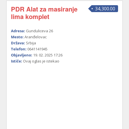
PDR Alat za masiranje
34,300.00
lima komplet
Adresa:
Gunduliceva 26
Mesto:
Aranđelovac
Država:
Srbija
Telefon:
0641141945
Objavljeno:
19. 02. 2025 17:26
Ističe:
Ovaj oglas je istekao