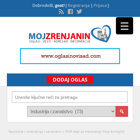
Dobrodošli,
gost!
[
Registracija
|
Prijava
]
DODAJ OGLAS
Naslovna
»
Industrija i zanatstvo
»
PDR Alat za masiranje lima komplet