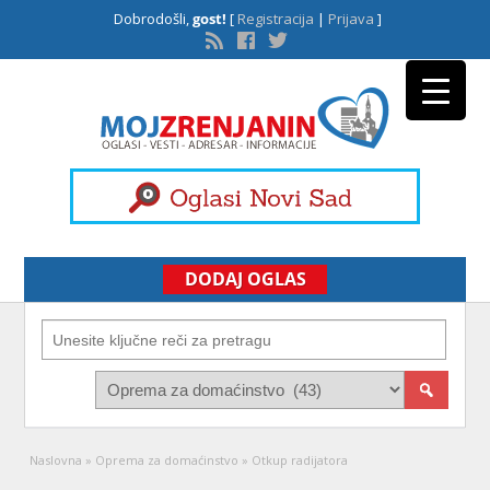
Dobrodošli,
gost!
[
Registracija
|
Prijava
]
DODAJ OGLAS
Naslovna
»
Oprema za domaćinstvo
»
Otkup radijatora