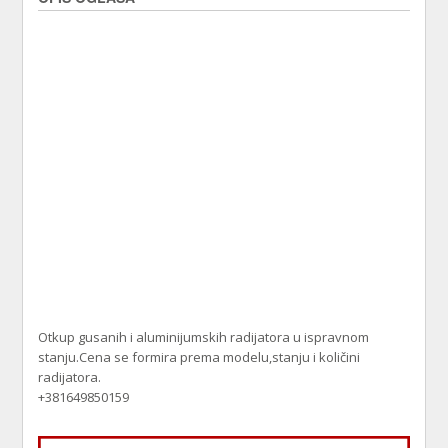
Otkup gusanih i aluminijumskih radijatora u ispravnom
stanju.Cena se formira prema modelu,stanju i količini
radijatora.
+381649850159