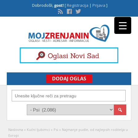
Dobrodošli,
gost!
[
Registracija
|
Prijava
]
DODAJ OGLAS
Naslovna
»
Kućni ljubimci
»
Psi
»
Najmanje pudle, od najlepsih roditelja u
Evropi