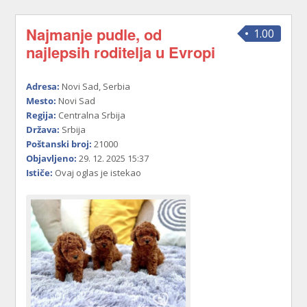
Najmanje pudle, od
1.00
najlepsih roditelja u Evropi
Adresa:
Novi Sad, Serbia
Mesto:
Novi Sad
Regija:
Centralna Srbija
Država:
Srbija
Poštanski broj:
21000
Objavljeno:
29. 12. 2025 15:37
Ističe:
Ovaj oglas je istekao