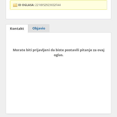
ID OGLASA:
2216952923652FA4
Objavio
Kontakt
Morate biti prijavljeni da biste postavili pitanje za ovaj
oglas.