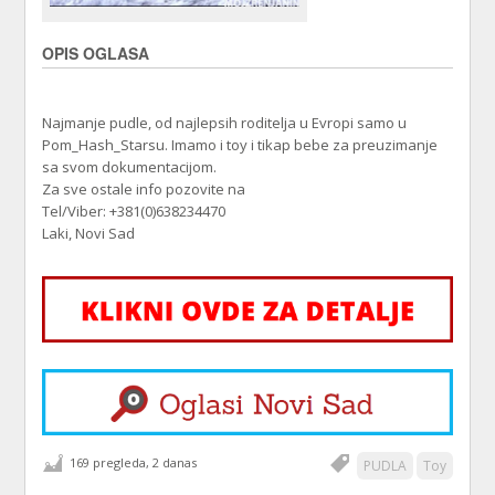
OPIS OGLASA
Najmanje pudle, od najlepsih roditelja u Evropi samo u
Pom_Hash_Starsu. Imamo i toy i tikap bebe za preuzimanje
sa svom dokumentacijom.
Za sve ostale info pozovite na
Tel/Viber: +381(0)638234470
Laki, Novi Sad
169 pregleda, 2 danas
PUDLA
Toy