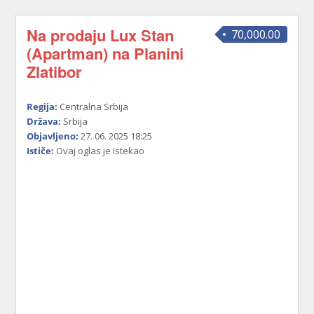
Na prodaju Lux Stan
70,000.00
(Apartman) na Planini
Zlatibor
Regija:
Centralna Srbija
Država:
Srbija
Objavljeno:
27. 06. 2025 18:25
Ističe:
Ovaj oglas je istekao