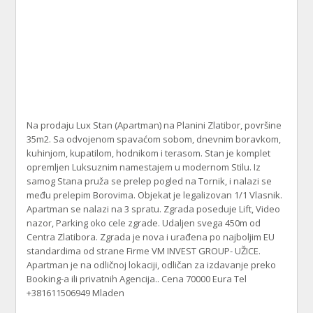
Na prodaju Lux Stan (Apartman) na Planini Zlatibor, površine
35m2. Sa odvojenom spavaćom sobom, dnevnim boravkom,
kuhinjom, kupatilom, hodnikom i terasom. Stan je komplet
opremljen Luksuznim namestajem u modernom Stilu. Iz
samog Stana pruža se prelep pogled na Tornik, i nalazi se
među prelepim Borovima. Objekat je legalizovan 1/1 Vlasnik.
Apartman se nalazi na 3 spratu. Zgrada poseduje Lift, Video
nazor, Parking oko cele zgrade. Udaljen svega 450m od
Centra Zlatibora. Zgrada je nova i urađena po najboljim EU
standardima od strane Firme VM INVEST GROUP- UŽICE.
Apartman je na odličnoj lokaciji, odličan za izdavanje preko
Booking-a ili privatnih Agencija.. Cena 70000 Eura Tel
+381611506949 Mladen