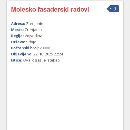
Molesko fasaderski radovi
0
Adresa:
Zrenjanin
Mesto:
Zrenjanin
Regija:
Vojvodina
Država:
Srbija
Poštanski broj:
23000
Objavljeno:
22. 10. 2025 22:24
Ističe:
Ovaj oglas je istekao