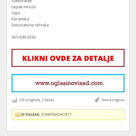
Gletovanje
Lepak mreza
Gips
Keramika
Dekorativne tehnike
061/590-3336
120 pregleda, 5 danas
Nema tragova
ID OGLASA:
31468F94AD4C7E77