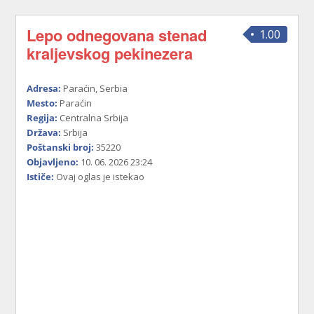
Lepo odnegovana stenad
1.00
kraljevskog pekinezera
Adresa:
Paraćin, Serbia
Mesto:
Paraćin
Regija:
Centralna Srbija
Država:
Srbija
Poštanski broj:
35220
Objavljeno:
10. 06. 2026 23:24
Ističe:
Ovaj oglas je istekao