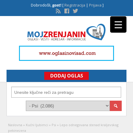
Dobrodošli,
gost!
[
Registracija
|
Prijava
]
DODAJ OGLAS
Naslovna
»
Kućni ljubimci
»
Psi
»
Lepo odnegovana stenad kraljevskog
pekinezera