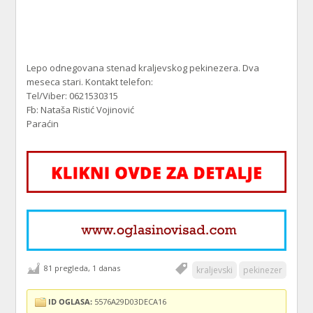
Lepo odnegovana stenad kraljevskog pekinezera. Dva
meseca stari. Kontakt telefon:
Tel/Viber: 0621530315
Fb: Nataša Ristić Vojinović
Paraćin
81 pregleda, 1 danas
kraljevski
pekinezer
ID OGLASA:
5576A29D03DECA16