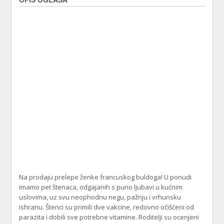
Na prodaju prelepe ženke francuskog buldoga! U ponudi
imamo pet štenaca, odgajanih s puno ljubavi u kućnim
uslovima, uz svu neophodnu negu, pažnju i vrhunsku
ishranu. Štenci su primili dve vakcine, redovno očišćeni od
parazita i dobili sve potrebne vitamine. Roditelji su ocenjeni