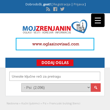
Dobrodošli,
gost!
[
Registracija
|
Prijava
]
DODAJ OGLAS
Naslovna
»
Kućni ljubimci
»
Psi
»
Francuski buldog štenci