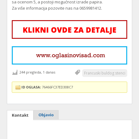
sa ocenom 5, a postoji mogućnost izrade papira.
Za više informacija pozovite nas na 0659981412.
244 pregleda, 1 danas
Francuski buldog stenci
ID OGLASA:
76466FC37ED308C7
Objavio
Kontakt