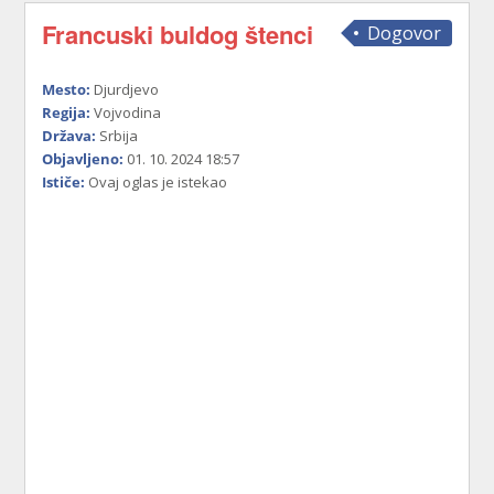
Francuski buldog štenci
Dogovor
Mesto:
Djurdjevo
Regija:
Vojvodina
Država:
Srbija
Objavljeno:
01. 10. 2024 18:57
Ističe:
Ovaj oglas je istekao