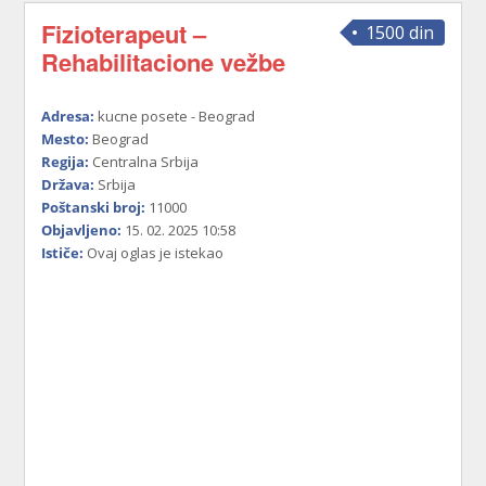
Fizioterapeut –
1500 din
Rehabilitacione vežbe
Adresa:
kucne posete - Beograd
Mesto:
Beograd
Regija:
Centralna Srbija
Država:
Srbija
Poštanski broj:
11000
Objavljeno:
15. 02. 2025 10:58
Ističe:
Ovaj oglas je istekao