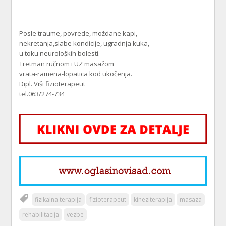
Posle traume, povrede, moždane kapi,
nekretanja,slabe kondicije, ugradnja kuka,
u toku neuroloških bolesti.
Tretman ručnom i UZ masažom
vrata-ramena-lopatica kod ukočenja.
Dipl. Viši fizioterapeut
tel.063/274-734
fizikalna terapija
fizioterapeut
kineziterapija
masaza
rehabilitacija
vezbe