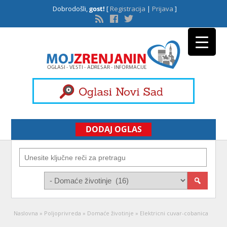
Dobrodošli,
gost!
[
Registracija
|
Prijava
]
DODAJ OGLAS
Naslovna
»
Poljoprivreda
»
Domaće životinje
»
Elektricni cuvar-cobanica