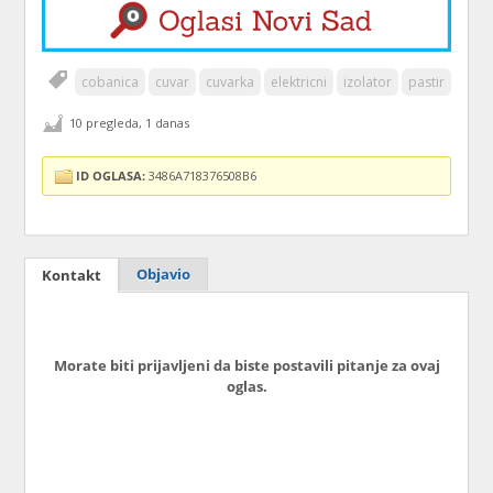
cobanica
cuvar
cuvarka
elektricni
izolator
pastir
10 pregleda, 1 danas
ID OGLASA:
3486A718376508B6
Objavio
Kontakt
Morate biti prijavljeni da biste postavili pitanje za ovaj
oglas.