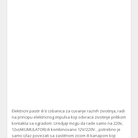
Elektricni pastir ili ti cobanica za cuvanje raznih zivotinja, radi
na principu elektricnog impulsa koji odvraca zivotinje prilikom
kontakta sa ogradom. Uredjaji mogu da rade samo na 220v,
12v(AKUMULATOR) ili kombinovano 12V/220V. , potrebno je
samo izlaz povezati sa zastitnom zicom ili kanapom koji