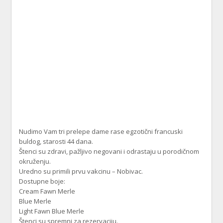
Nudimo Vam tri prelepe dame rase egzotični francuski
buldog, starosti 44 dana.
Štenci su zdravi, pažljivo negovani i odrastaju u porodičnom
okruženju.
Uredno su primili prvu vakcinu – Nobivac.
Dostupne boje:
Cream Fawn Merle
Blue Merle
Light Fawn Blue Merle
Štenci su spremni za rezervaciju.