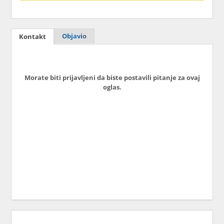
Objavio
Kontakt
Morate biti prijavljeni da biste postavili pitanje za ovaj
oglas.