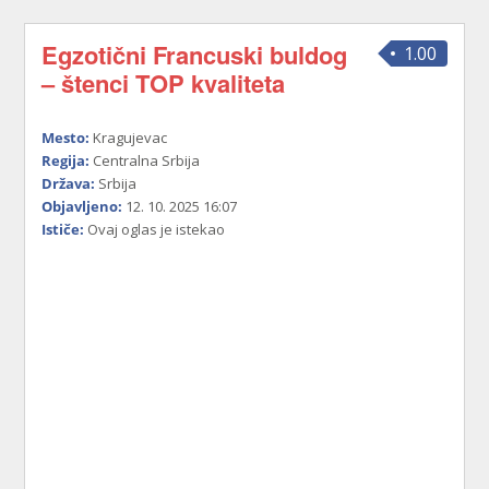
Egzotični Francuski buldog
1.00
– štenci TOP kvaliteta
Mesto:
Kragujevac
Regija:
Centralna Srbija
Država:
Srbija
Objavljeno:
12. 10. 2025 16:07
Ističe:
Ovaj oglas je istekao