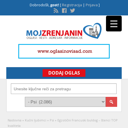
Dobrodošli,
gost!
[
Registracija
|
Prijava
]
DODAJ OGLAS
Naslovna
»
Kućni ljubimci
»
Psi
»
Egzotični Francuski buldog – štenci TOP
kvaliteta