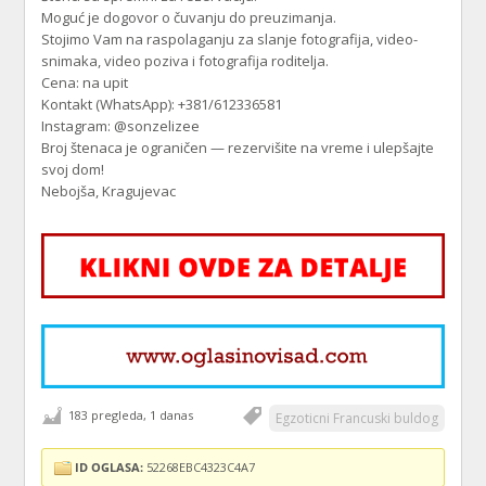
Moguć je dogovor o čuvanju do preuzimanja.
Stojimo Vam na raspolaganju za slanje fotografija, video-
snimaka, video poziva i fotografija roditelja.
Cena: na upit
Kontakt (WhatsApp): +381/612336581
Instagram: @sonzelizee
Broj štenaca je ograničen — rezervišite na vreme i ulepšajte
svoj dom!
Nebojša, Kragujevac
183 pregleda, 1 danas
Egzoticni Francuski buldog
ID OGLASA:
52268EBC4323C4A7