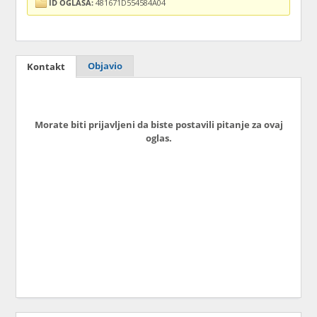
ID OGLASA:
481671D554584A04
Objavio
Kontakt
Morate biti prijavljeni da biste postavili pitanje za ovaj
oglas.