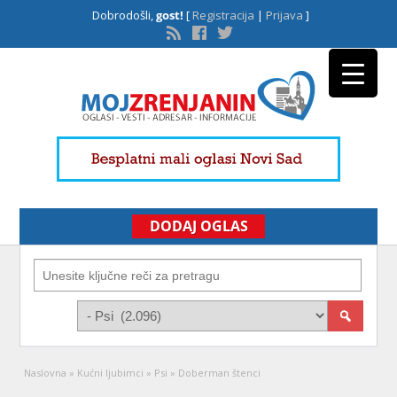
Dobrodošli,
gost!
[
Registracija
|
Prijava
]
DODAJ OGLAS
Naslovna
»
Kućni ljubimci
»
Psi
»
Doberman štenci