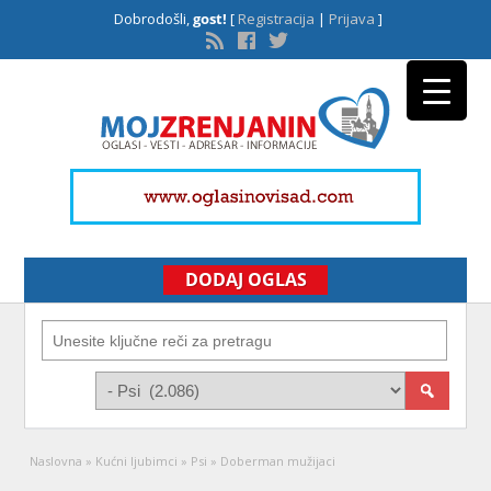
Dobrodošli,
gost!
[
Registracija
|
Prijava
]
DODAJ OGLAS
Naslovna
»
Kućni ljubimci
»
Psi
»
Doberman mužijaci