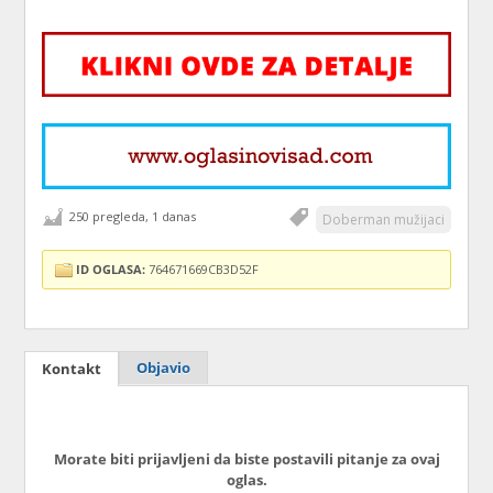
250 pregleda, 1 danas
Doberman mužijaci
ID OGLASA:
764671669CB3D52F
Objavio
Kontakt
Morate biti prijavljeni da biste postavili pitanje za ovaj
oglas.