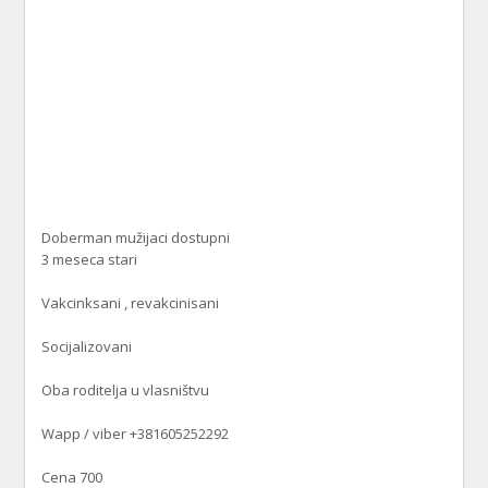
Doberman mužijaci dostupni
3 meseca stari
Vakcinksani , revakcinisani
Socijalizovani
Oba roditelja u vlasništvu
Wapp / viber +381605252292
Cena 700