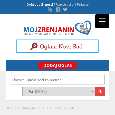
Dobrodošli,
gost!
[
Registracija
|
Prijava
]
DODAJ OGLAS
Naslovna
»
Kućni ljubimci
»
Psi
»
Crvene toy pudle