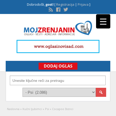
Dobrodošli,
gost!
[
Registracija
|
Prijava
]
DODAJ OGLAS
Naslovna
»
Kućni ljubimci
»
Psi
»
Cocapoo štenci