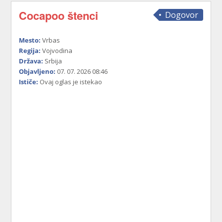
Cocapoo štenci
Dogovor
Mesto:
Vrbas
Regija:
Vojvodina
Država:
Srbija
Objavljeno:
07. 07. 2026 08:46
Ističe:
Ovaj oglas je istekao