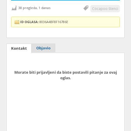
38 pregleda, 1 danas
Cocapoo štenci
ID OGLASA:
8036A4BF8F16786E
Objavio
Kontakt
Morate biti prijavljeni da biste postavili pitanje za ovaj
oglas.