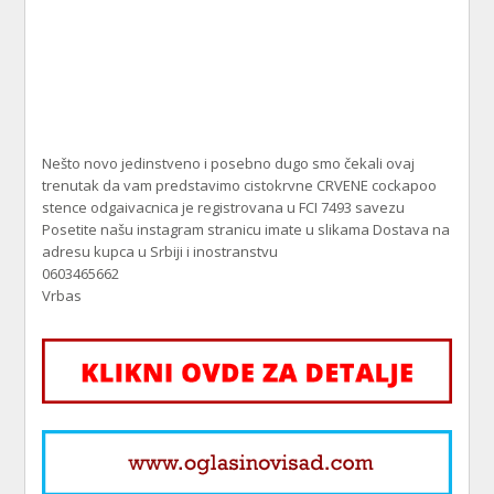
Nešto novo jedinstveno i posebno dugo smo čekali ovaj
trenutak da vam predstavimo cistokrvne CRVENE cockapoo
stence odgaivacnica je registrovana u FCI 7493 savezu
Posetite našu instagram stranicu imate u slikama Dostava na
adresu kupca u Srbiji i inostranstvu
0603465662
Vrbas