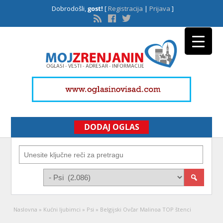
Dobrodošli,
gost!
[
Registracija
|
Prijava
]
DODAJ OGLAS
Naslovna
»
Kućni ljubimci
»
Psi
»
Belgijski Ovčar Malinoa TOP štenci