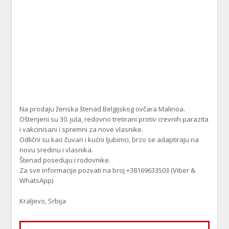
Na prodaju ženska štenad Belgijskog ovčara Malinoa.
Oštenjeni su 30. jula, redovno tretirani protiv crevnih parazita
i vakcinisani i spremni za nove vlasnike.
Odlični su kao čuvari i kućni ljubimci, brzo se adaptiraju na
novu sredinu i vlasnika.
Štenad poseduju i rodovnike.
Za sve informacije pozvati na broj +38169633503 (Viber &
WhatsApp)
Kraljevo, Srbija