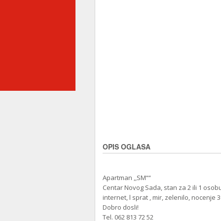
OPIS OGLASA
Apartman ,,SM““
Centar Novog Sada, stan za 2 ili 1 osobu,
internet, l sprat , mir, zelenilo, nocenje 
Dobro dosli!
Tel. 062 813 72 52