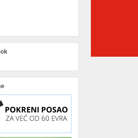
ook
me