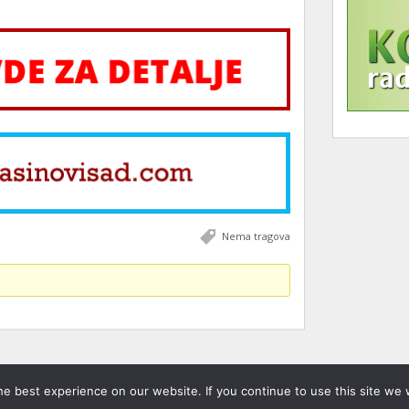
Nema tragova
e best experience on our website. If you continue to use this site we w
žana.