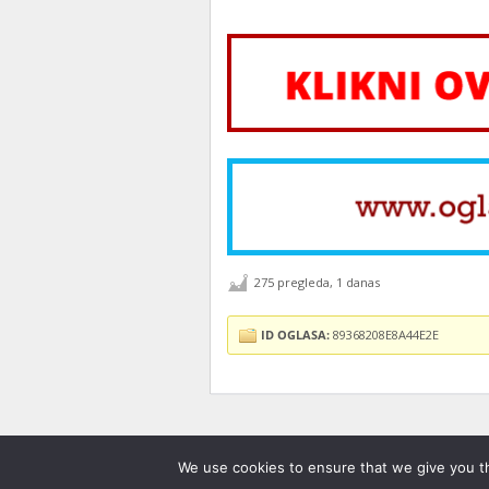
275 pregleda, 1 danas
ID OGLASA:
89368208E8A44E2E
We use cookies to ensure that we give you th
©2013 - 2026
Moj Zrenjanin
. Sva prava zadr