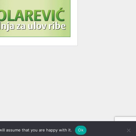
ill assume that you are happy with it.
Ok
Dobrodošli,
gost!
[
Registracija
|
Prijava
]