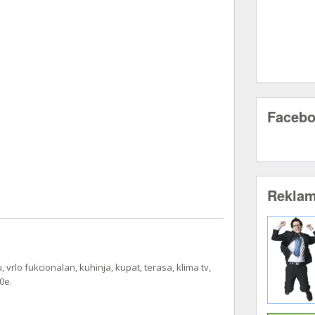
Faceb
Rekla
 vrlo fukcionalan, kuhinja, kupat, terasa, klima tv,
30e.