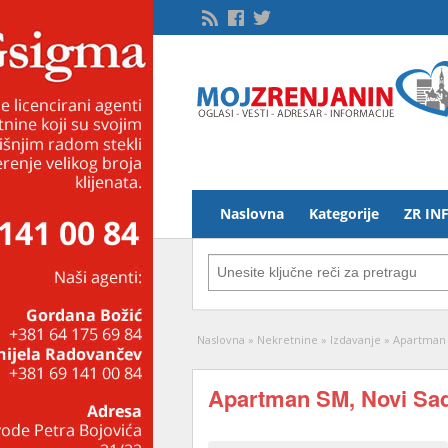
Naslovna
Kategorije
ZR IN
Naslovna
»
Nekretnine
»
Izdavanje
»
Apartman 
Apartman SM, Novi Sad