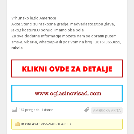
Vrhunsko leglo Americke
Akite.Stenci su raskosne gradje, medvedastog tipa glave,
jakog kostura.U ponudi imamo oba pola.
Za sve dodatne informacije mozete nam se obratiti putem
sms-a, viber-a, whatsap-a ili pozivom na broj +381613653855,
Nikola
167 pregleda, 1 danas
AMERICKA AKITA
ID OGLASA:
795679ABF3C480BD