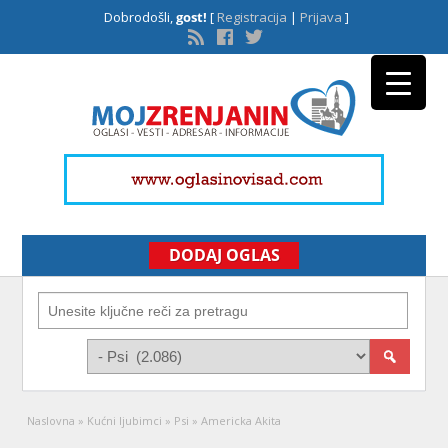
Dobrodošli,
gost!
[
Registracija
|
Prijava
]
DODAJ OGLAS
Naslovna
»
Kućni ljubimci
»
Psi
»
Americka Akita