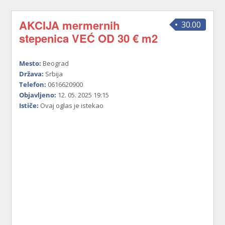
AKCIJA mermernih
30.00
stepenica VEĆ OD 30 € m2
Mesto:
Beograd
Država:
Srbija
Telefon:
0616620900
Objavljeno:
12. 05. 2025 19:15
Ističe:
Ovaj oglas je istekao