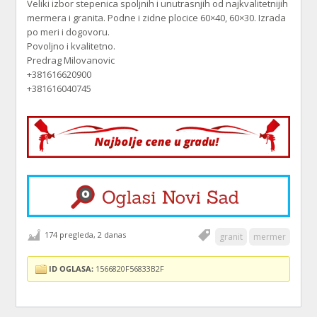
Veliki izbor stepenica spoljnih i unutrasnjih od najkvalitetnijih
mermera i granita. Podne i zidne plocice 60×40, 60×30. Izrada
po meri i dogovoru.
Povoljno i kvalitetno.
Predrag Milovanovic
+381616620900
+381616040745
174 pregleda, 2 danas
granit
mermer
ID OGLASA:
1566820F56833B2F