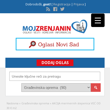
Dobrodošli,
gost!
[
Registracija
|
Prijava
]
DODAJ OGLAS
Naslovna
»
Građevinska oprema
»
AKCIJA mermernih stepenica VEĆ OD
30 € m2