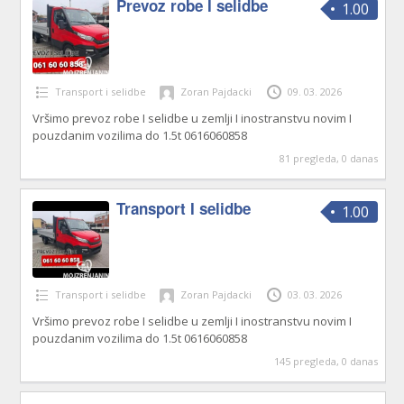
Prevoz robe I selidbe
1.00
Transport i selidbe
Zoran Pajdacki
09. 03. 2026
Vršimo prevoz robe I selidbe u zemlji I inostranstvu novim I
pouzdanim vozilima do 1.5t 0616060858
81 pregleda, 0 danas
Transport I selidbe
1.00
Transport i selidbe
Zoran Pajdacki
03. 03. 2026
Vršimo prevoz robe I selidbe u zemlji I inostranstvu novim I
pouzdanim vozilima do 1.5t 0616060858
145 pregleda, 0 danas