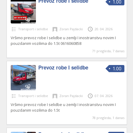
Prevoz robe I selidbe
1.00
Transport i selidbe
Zoran Pajdacki
20. 04. 2026
Vršimo prevoz robe I selidbe u zemlji I inostranstvu novim I
pouzdanim vozilima do 1.5t 0616060858
71 pregleda, 7 danas
Prevoz robe I selidbe
1.00
Transport i selidbe
Zoran Pajdacki
07. 04. 2026
Vršimo prevoz robe I selidbe u zemlji I inostranstvu novim I
pouzdanim vozilima do 1.5t
78 pregleda, 1 danas