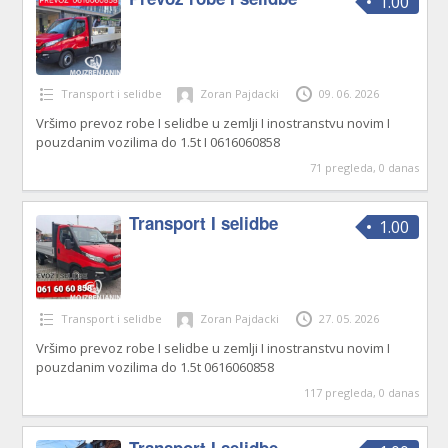
1.00
Transport i selidbe
Zoran Pajdacki
09. 06. 2026
Vršimo prevoz robe I selidbe u zemlji I inostranstvu novim I
pouzdanim vozilima do 1.5t I 0616060858
71 pregleda, 0 danas
Transport I selidbe
1.00
Transport i selidbe
Zoran Pajdacki
27. 05. 2026
Vršimo prevoz robe I selidbe u zemlji I inostranstvu novim I
pouzdanim vozilima do 1.5t 0616060858
117 pregleda, 0 danas