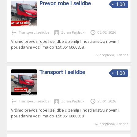
Prevoz robe I selidbe
1.00
Transport i selidbe
Zoran Pajdacki
05. 02. 2026
Vršimo prevoz robe I selidbe u zemlji I inostranstvu novim I
pouzdanim vozilima do 1.5t 0616060858
77 pregleda, 0 danas
Transport I selidbe
1.00
Transport i selidbe
Zoran Pajdacki
26. 01. 2026
Vršimo prevoz robe I selidbe u zemlji I inostranstvu novim I
pouzdanim vozilima do 1.5t 0616060858
67 pregleda, 0 danas