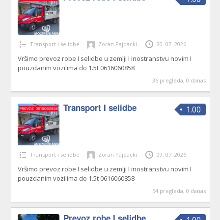
Transport i selidbe
Zoran Pajdacki
20. 07. 2026
Vršimo prevoz robe I selidbe u zemlji I inostranstvu novim I
pouzdanim vozilima do 1.5t 0616060858
36 pregleda, 0 danas
Transport I selidbe
1.00
Transport i selidbe
Zoran Pajdacki
09. 07. 2026
Vršimo prevoz robe I selidbe u zemlji I inostranstvu novim I
pouzdanim vozilima do 1.5t 0616060858
54 pregleda, 0 danas
Prevoz robe I selidbe