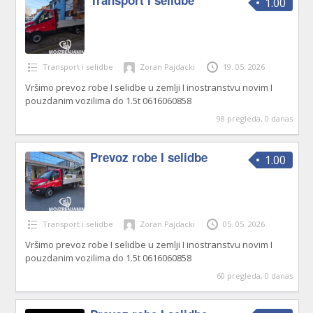
Transport I selidbe
1.00
Transport i selidbe
Zoran Pajdacki
19. 05. 2026
Vršimo prevoz robe I selidbe u zemlji I inostranstvu novim I
pouzdanim vozilima do 1.5t 0616060858
98 pregleda, 0 danas
Prevoz robe I selidbe
1.00
Transport i selidbe
Zoran Pajdacki
05. 05. 2026
Vršimo prevoz robe I selidbe u zemlji I inostranstvu novim I
pouzdanim vozilima do 1.5t 0616060858
60 pregleda, 0 danas