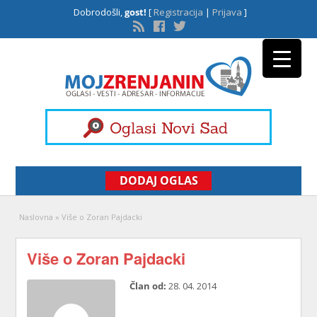
Dobrodošli,
gost!
[
Registracija
|
Prijava
]
DODAJ OGLAS
Naslovna
»
Više o Zoran Pajdacki
Više o Zoran Pajdacki
Član od:
28. 04. 2014