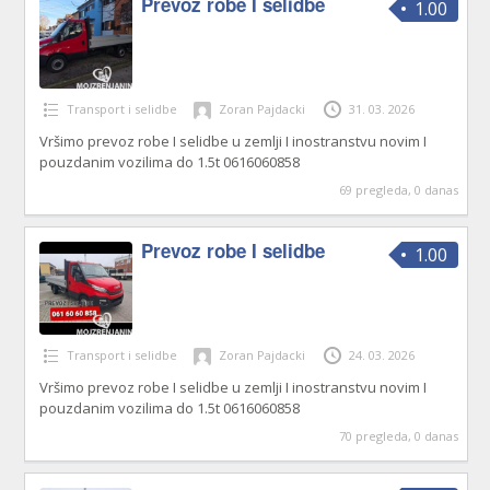
Prevoz robe I selidbe
1.00
Transport i selidbe
Zoran Pajdacki
31. 03. 2026
Vršimo prevoz robe I selidbe u zemlji I inostranstvu novim I
pouzdanim vozilima do 1.5t 0616060858
69 pregleda, 0 danas
Prevoz robe I selidbe
1.00
Transport i selidbe
Zoran Pajdacki
24. 03. 2026
Vršimo prevoz robe I selidbe u zemlji I inostranstvu novim I
pouzdanim vozilima do 1.5t 0616060858
70 pregleda, 0 danas