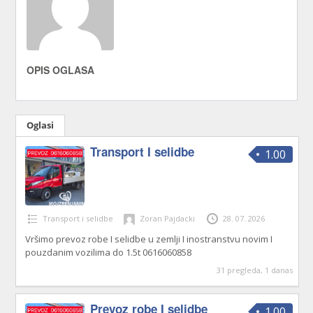
OPIS OGLASA
Oglasi
Transport I selidbe
1.00
Transport i selidbe
Zoran Pajdacki
28. 07. 2026
Vršimo prevoz robe I selidbe u zemlji I inostranstvu novim I
pouzdanim vozilima do 1.5t 0616060858
31 pregleda, 1 danas
Prevoz robe I selidbe
1.00