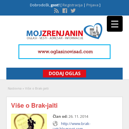
Dobrodošli,
gost!
[
Registracija
|
Prijava
]
DODAJ OGLAS
Naslovna
»
Više o Brak-jaiti
Više o Brak-jaiti
Član od:
26. 11. 2014
http://www.brak-
jaiti.blogspot.com