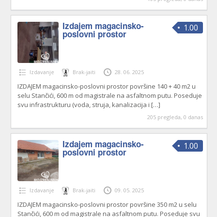
Izdajem magacinsko-
1.00
poslovni prostor
Izdavanje
Brak-jaiti
28. 06. 2025
IZDAJEM magacinsko-poslovni prostor površine 140 + 40 m2 u
selu Stančići, 600 m od magistrale na asfaltnom putu. Poseduje
svu infrastrukturu (voda, struja, kanalizacija i
[…]
205 pregleda, 0 danas
Izdajem magacinsko-
1.00
poslovni prostor
Izdavanje
Brak-jaiti
09. 05. 2025
IZDAJEM magacinsko-poslovni prostor površine 350 m2 u selu
Stančići, 600 m od magistrale na asfaltnom putu. Poseduje svu