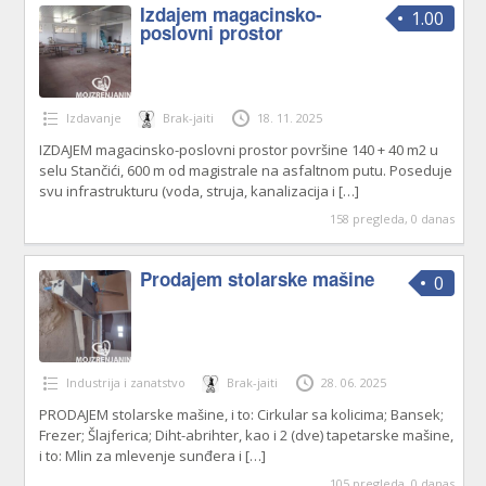
Izdajem magacinsko-
1.00
poslovni prostor
Izdavanje
Brak-jaiti
18. 11. 2025
IZDAJEM magacinsko-poslovni prostor površine 140 + 40 m2 u
selu Stančići, 600 m od magistrale na asfaltnom putu. Poseduje
svu infrastrukturu (voda, struja, kanalizacija i
[…]
158 pregleda, 0 danas
Prodajem stolarske mašine
0
Industrija i zanatstvo
Brak-jaiti
28. 06. 2025
PRODAJEM stolarske mašine, i to: Cirkular sa kolicima; Bansek;
Frezer; Šlajferica; Diht-abrihter, kao i 2 (dve) tapetarske mašine,
i to: Mlin za mlevenje sunđera i
[…]
105 pregleda, 0 danas