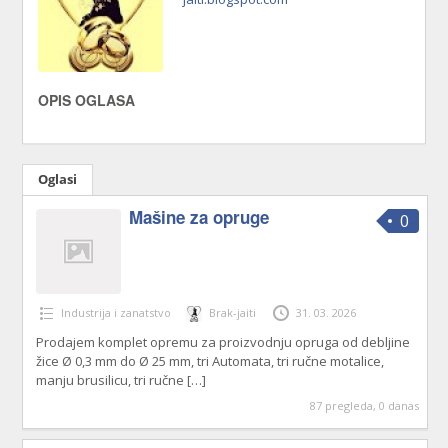
OPIS OGLASA
Oglasi
Mašine za opruge
0
Industrija i zanatstvo
Brak-jaiti
31. 03. 2026
Prodajem komplet opremu za proizvodnju opruga od debljine
žice Ø 0,3 mm do Ø 25 mm, tri Automata, tri ručne motalice,
manju brusilicu, tri ručne
[…]
87 pregleda, 0 danas