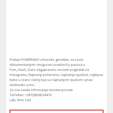
Prelepi POMERANCI vrhunske genetike, sa svom
dokumentacijom i mogucom izradom Eu pasosa u
Pom_Hash_Stars odgajivacnici, mozete pogledati na
instagramu. Najmanji pomeranci, najmanje njuskice, najlepse
bebe u oranz i beloj boji sa najmanjom njuskom i pravi
medvedici uzivo.
Za sve ostale informacije mozete pozvati
Tel/Viber: +381(0)638234470
Laki, Novi Sad