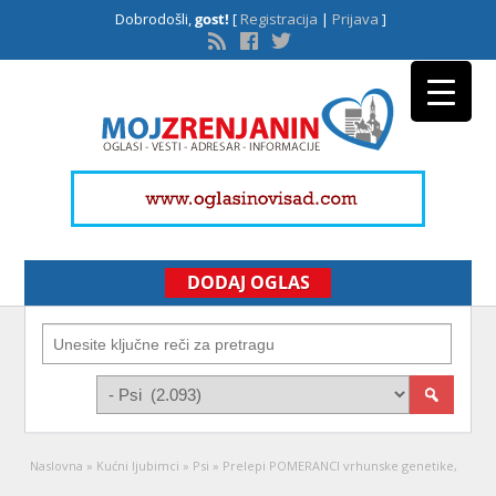
Dobrodošli,
gost!
[
Registracija
|
Prijava
]
DODAJ OGLAS
Naslovna
»
Kućni ljubimci
»
Psi
»
Prelepi POMERANCI vrhunske genetike,