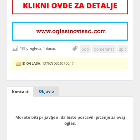
199 pregleda, 1 danas
boo
pomeranac
spic
ID OGLASA:
137678D32607D247
Objavio
Kontakt
Morate biti prijavljeni da biste postavili pitanje za ovaj
oglas.