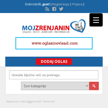
Dobrodošli,
gost!
[
Registracija
|
Prijava
]
DODAJ OGLAS
Naslovna
»
Ads tagged with "Veternik"