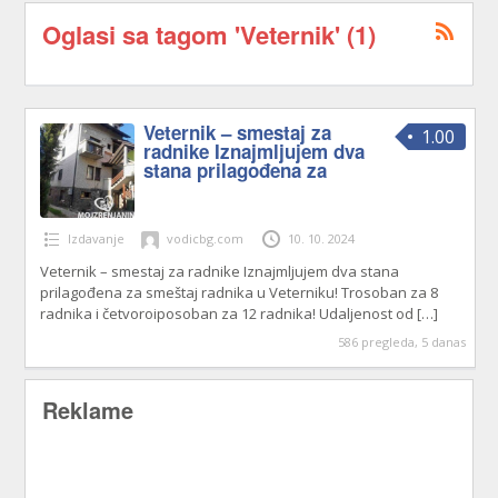
Oglasi sa tagom 'Veternik' (1)
Veternik – smestaj za
1.00
radnike Iznajmljujem dva
stana prilagođena za
Izdavanje
vodicbg.com
10. 10. 2024
Veternik – smestaj za radnike Iznajmljujem dva stana
prilagođena za smeštaj radnika u Veterniku! Trosoban za 8
radnika i četvoroiposoban za 12 radnika! Udaljenost od
[…]
586 pregleda, 5 danas
Reklame