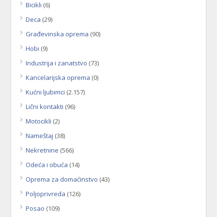
Bicikli
(6)
Deca
(29)
Građevinska oprema
(90)
Hobi
(9)
Industrija i zanatstvo
(73)
Kancelarijska oprema
(0)
Kućni ljubimci
(2.157)
Lični kontakti
(96)
Motocikli
(2)
Nameštaj
(38)
Nekretnine
(566)
Odeća i obuća
(14)
Oprema za domaćinstvo
(43)
Poljoprivreda
(126)
Posao
(109)