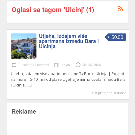
Oglasi sa tagom 'Ulcinj' (1)
Utjeha, izdajem više
50.00
apartmana između Bara i
Ulcinja
Putovanja i odmori
loglasi
08. 06. 2026
Utjeha, izdajem više apartmana između Bara i Ulcinja | Pogled
na more | 5-10 min od plaže Utjeha je mirna uvala između Bara
i Ulcinja,
[…]
120 pregleda, 0 danas
Reklame