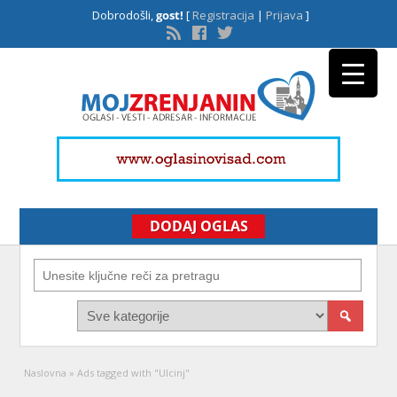
Dobrodošli,
gost!
[
Registracija
|
Prijava
]
DODAJ OGLAS
Naslovna
»
Ads tagged with "Ulcinj"