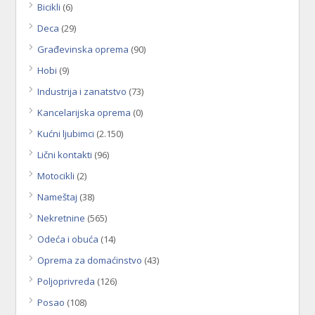
Bicikli
(6)
Deca
(29)
Građevinska oprema
(90)
Hobi
(9)
Industrija i zanatstvo
(73)
Kancelarijska oprema
(0)
Kućni ljubimci
(2.150)
Lični kontakti
(96)
Motocikli
(2)
Nameštaj
(38)
Nekretnine
(565)
Odeća i obuća
(14)
Oprema za domaćinstvo
(43)
Poljoprivreda
(126)
Posao
(108)