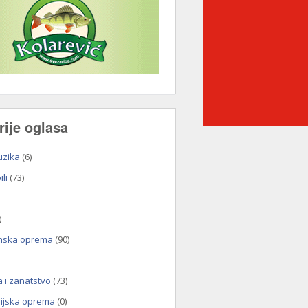
rije oglasa
uzika
(6)
li
(73)
)
nska oprema
(90)
a i zanatstvo
(73)
rijska oprema
(0)