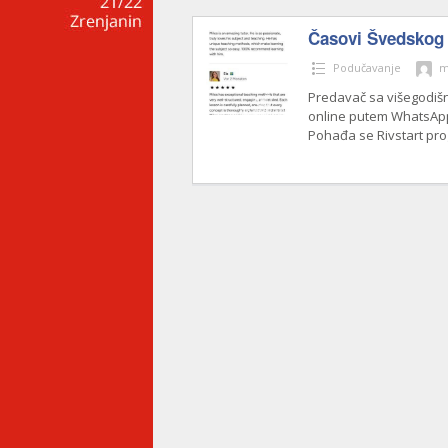
Časovi Švedskog 
Podučavanje
m
Predavač sa višegodiš
online putem WhatsAppa
Pohađa se Rivstart pr