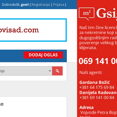
Dobrodošli,
gost!
[
Registracija
|
Prijava
]
DODAJ OGLAS
me