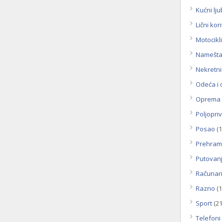
Kućni lju
Lični kon
Motocikli
Namešta
Nekretn
Odeća i
Oprema 
Poljopri
Posao
(1
Prehram
Putovanj
Računar
Razno
(1
Sport
(21
Telefoni