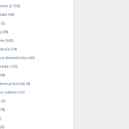
bimci
(2.150)
takti
(96)
(2)
j
(38)
ine
(565)
 obuća
(14)
za domaćinstvo
(43)
vreda
(126)
08)
beni proizvodi
(8)
a i odmori
(15)
i
(3)
78)
)
(6)