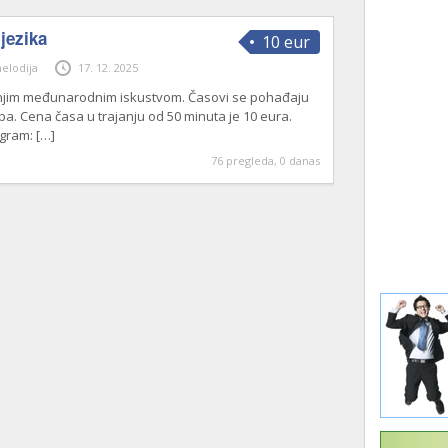
jezika
10 eur
elodija
17. 12. 2025
njim međunarodnim iskustvom. Časovi se pohađaju
. Cena časa u trajanju od 50 minuta je 10 eura.
ogram:
[…]
76 pregleda, 0 danas