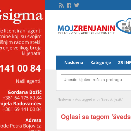
Naslovna
Kategorije
ZR IN
Naslovna
»
Ads tagged with "švedski jezik"
Oglasi sa tagom 'švedski