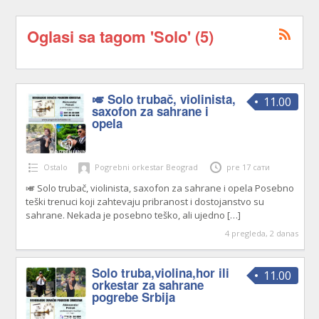
Oglasi sa tagom 'Solo' (5)
🎺 Solo trubač, violinista,
11.00
saxofon za sahrane i
opela
Ostalo
Pogrebni orkestar Beograd
pre 17 сати
🎺 Solo trubač, violinista, saxofon za sahrane i opela Posebno
teški trenuci koji zahtevaju pribranost i dostojanstvo su
sahrane. Nekada je posebno teško, ali ujedno
[…]
4 pregleda, 2 danas
Solo truba,violina,hor ili
11.00
orkestar za sahrane
pogrebe Srbija