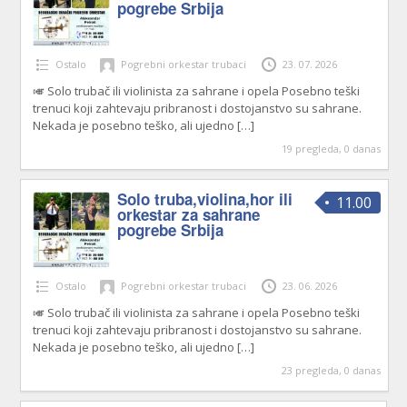
pogrebe Srbija
Ostalo
Pogrebni orkestar trubaci
23. 07. 2026
🎺 Solo trubač ili violinista za sahrane i opela Posebno teški
trenuci koji zahtevaju pribranost i dostojanstvo su sahrane.
Nekada je posebno teško, ali ujedno
[…]
19 pregleda, 0 danas
Solo truba,violina,hor ili
11.00
orkestar za sahrane
pogrebe Srbija
Ostalo
Pogrebni orkestar trubaci
23. 06. 2026
🎺 Solo trubač ili violinista za sahrane i opela Posebno teški
trenuci koji zahtevaju pribranost i dostojanstvo su sahrane.
Nekada je posebno teško, ali ujedno
[…]
23 pregleda, 0 danas