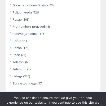
Oprema za domaćinstvo
(43)
Poljoprivreda
(126)
Posao
(108)
Prehrambeni proizvodi
(8)
Putovanja i odmori
(15)
Računari
(3)
Razno
(178)
Sport
(21)
Telefoni
(6)
Televizori
(1)
Usluge
(336)
Zdravstvo i nega
(37)
We use cookies to ensure that we give you the best
experience on our website. If you continue to use this site we