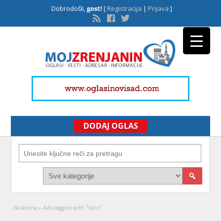
Dobrodošli,
gost!
[
Registracija
|
Prijava
]
DODAJ OGLAS
Naslovna
»
Ads tagged with "Solo"