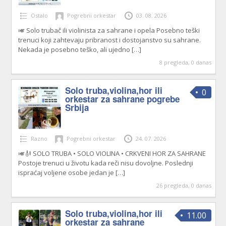
Ostalo
Pogrebni orkestar
03. 08. 2026
🎺 Solo trubač ili violinista za sahrane i opela Posebno teški
trenuci koji zahtevaju pribranost i dostojanstvo su sahrane.
Nekada je posebno teško, ali ujedno
[…]
8 pregleda, 0 danas
Solo truba,violina,hor ili
0
orkestar za sahrane pogrebe
Srbija
Razno
Pogrebni orkestar
24. 07. 2026
🎺🎻 SOLO TRUBA • SOLO VIOLINA • CRKVENI HOR ZA SAHRANE
Postoje trenuci u životu kada reči nisu dovoljne. Poslednji
ispraćaj voljene osobe jedan je
[…]
26 pregleda, 0 danas
Solo truba,violina,hor ili
11.00
orkestar za sahrane