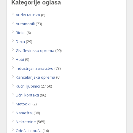
Kategorije oglasa
Audio Muzika
(6)
Automobili
(73)
Bicikli
(6)
Deca
(29)
Građevinska oprema
(90)
Hobi
(9)
Industrija i zanatstvo
(73)
Kancelarijska oprema
(0)
Kućni ljubimci
(2.150)
Lični kontakti
(96)
Motocikli
(2)
Nameštaj
(38)
Nekretnine
(565)
Odeća i obuća
(14)