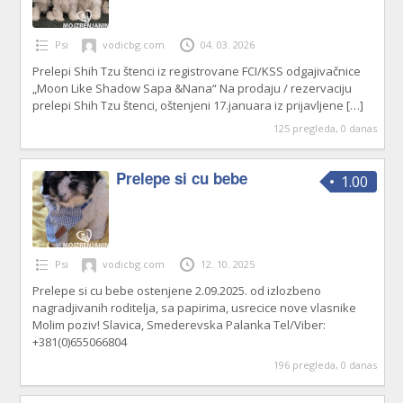
Psi
vodicbg.com
04. 03. 2026
Prelepi Shih Tzu štenci iz registrovane FCI/KSS odgajivačnice
„Moon Like Shadow Sapa &Nana“ Na prodaju / rezervaciju
prelepi Shih Tzu štenci, oštenjeni 17.januara iz prijavljene
[…]
125 pregleda, 0 danas
Prelepe si cu bebe
1.00
Psi
vodicbg.com
12. 10. 2025
Prelepe si cu bebe ostenjene 2.09.2025. od izlozbeno
nagradjivanih roditelja, sa papirima, usrecice nove vlasnike
Molim poziv! Slavica, Smederevska Palanka Tel/Viber:
+381(0)655066804
196 pregleda, 0 danas