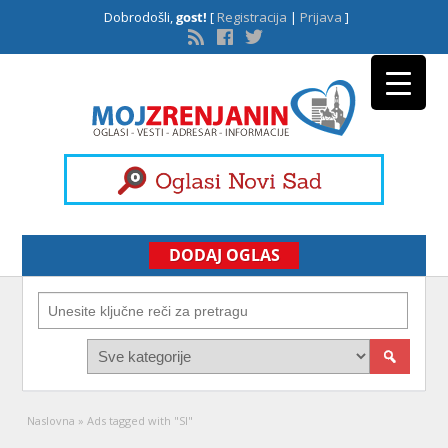
Dobrodošli,
gost!
[
Registracija
|
Prijava
]
DODAJ OGLAS
Naslovna
»
Ads tagged with "SI"