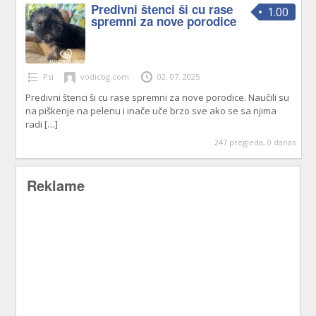
Predivni štenci ši cu rase
1.00
spremni za nove porodice
Psi
vodicbg.com
02. 07. 2025
Predivni štenci ši cu rase spremni za nove porodice. Naučili su
na piškenje na pelenu i inače uče brzo sve ako se sa njima
radi
[…]
247 pregleda, 0 danas
Reklame