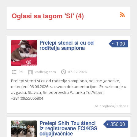
Oglasi sa tagom 'SI' (4)
Prelepi stenci si cu od
1.00
roditelja sampiona
Psi
vodicbg.com
07. 07. 2026
Prelepi stenci si cu od roditelja sampiona, odlicne genetike,
ostenjeni 06.06.2026. sa svom dokumentacijom. Preuzimanje u
avgustu. Slavica, Smederevska Palanka Tel/Viber:
+381(0)655066804
61 pregleda, 0 danas
Prelepi Shih Tzu štenci
350.00
iz registrovane FCI/KSS
odgajivačnice