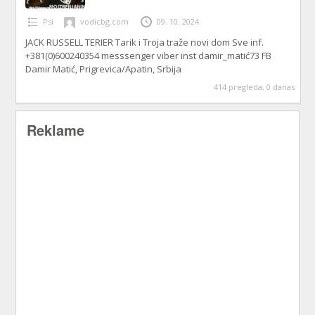
Psi
vodicbg.com
09. 10. 2024
JACK RUSSELL TERIER Tarik i Troja traže novi dom Sve inf.
+381(0)600240354 messsenger viber inst damir_matić73 FB
Damir Matić, Prigrevica/Apatin, Srbija
414 pregleda, 0 danas
Reklame