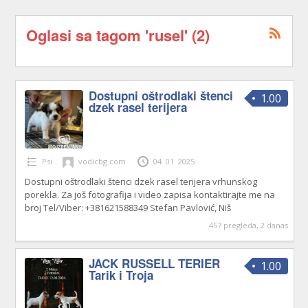
Oglasi sa tagom 'rusel' (2)
Dostupni oštrodlaki štenci
1.00
dzek rasel terijera
Psi
vodicbg.com
04. 01. 2025
Dostupni oštrodlaki štenci dzek rasel terijera vrhunskog
porekla. Za još fotografija i video zapisa kontaktirajte me na
broj Tel/Viber: +381621588349 Stefan Pavlović, Niš
457 pregleda, 2 danas
JACK RUSSELL TERIER
1.00
Tarik i Troja