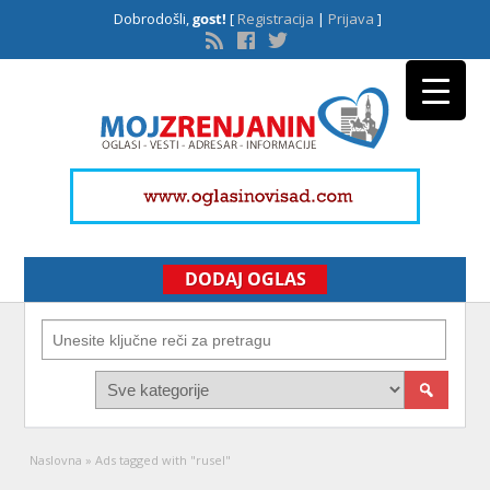
Dobrodošli,
gost!
[
Registracija
|
Prijava
]
DODAJ OGLAS
Naslovna
»
Ads tagged with "rusel"