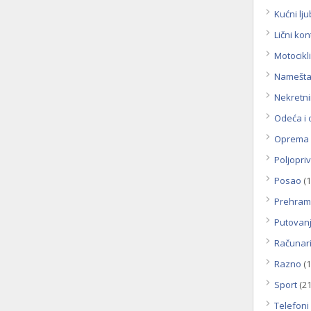
Kućni lju
Lični kon
Motocikli
Namešta
Nekretn
Odeća i
Oprema 
Poljopri
Posao
(1
Prehram
Putovanj
Računar
Razno
(1
Sport
(21
Telefoni