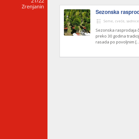
Sezonska rasprod
Seme, cveće, sadnice
Sezonska rasprodaja če
preko 30 godina tradici
rasada po povoljnim
[