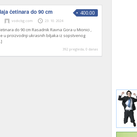
aja četinara do 90 cm
400.00
vodicbg.com
23. 10. 2024
tinara do 90 cm Rasadnik Ravna Gora u Mionici ,
je u proizvodnji ukrasnih biljaka iz sopstvenog
…]
392 pregleda, 0 danas