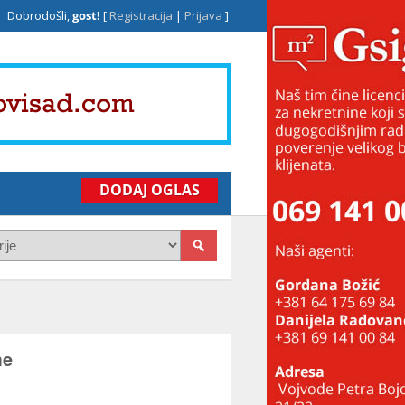
Dobrodošli,
gost!
[
Registracija
|
Prijava
]
DODAJ OGLAS
me