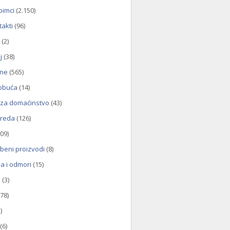
bimci
(2.150)
takti
(96)
(2)
j
(38)
ine
(565)
 obuća
(14)
za domaćinstvo
(43)
vreda
(126)
09)
beni proizvodi
(8)
a i odmori
(15)
i
(3)
78)
)
(6)