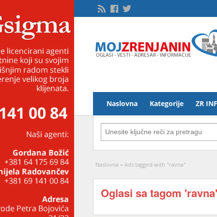
Naslovna
Kategorije
ZR IN
Naslovna
»
Ads tagged with "ravna"
Oglasi sa tagom 'ravna'