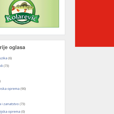
rije oglasa
uzika
(6)
li
(73)
)
nska oprema
(90)
a i zanatstvo
(73)
rijska oprema
(0)