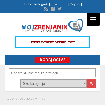
Dobrodošli,
gost!
[
Registracija
|
Prijava
]
DODAJ OGLAS
Naslovna
»
Ads tagged with "psi"