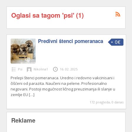
Oglasi sa tagom 'psi' (1)
Predivni štenci pomeranaca
0€
Psi
Nikolina1
16. 02. 2025
Prelepi štenci pomeranaca. Uredno i redovno vakcinisani i
čišćeni od parazita. Naučeni na pelene. Profesionalno
negovani. Postoji mogućnost ličnog preuzimanja ili slanje u
zemlje EU
[…]
172 pregleda, 0 danas
Reklame